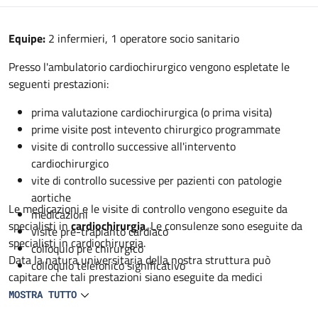
Descrizione
Equipe:
2 infermieri, 1 operatore socio sanitario
Presso l'ambulatorio cardiochirurgico vengono espletate le
seguenti prestazioni:
prima valutazione cardiochirurgica (o prima visita)
prime visite post intevento chirurgico programmate
visite di controllo successive all'intervento
cardiochirurgico
vite di controllo sucessive per pazienti con patologie
aortiche
Le medicazioni e le visite di controllo vengono eseguite da
medicazioni
specialisti in
cardiochirurgia
. Le consulenze sono eseguite da
visite pre-trapianto cardiaco
specialisti in cardiochirurgia.
colloquio pre chirurgico
Data la natura universitaria della nostra struttura può
colloquio telefonico significativo
capitare che tali prestazioni siano eseguite da medici
specialisti in formazione in cardiochirurgia sempre sotto
MOSTRA TUTTO
controllo dello specialista.