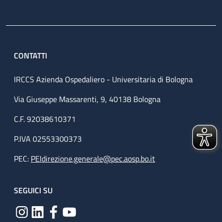
CONTATTI
IRCCS Azienda Ospedaliero - Universitaria di Bologna
Via Giuseppe Massarenti, 9, 40138 Bologna
C.F. 92038610371
P.IVA 02553300373
PEC:
PEIdirezione.generale@pec.aosp.bo.it
SEGUICI SU