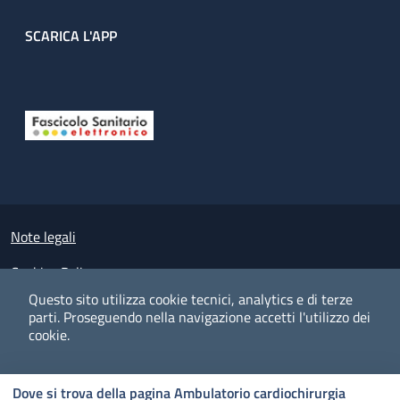
SCARICA L'APP
Useful links section
Small prints
Note legali
Cookies Policy
Questo sito utilizza cookie tecnici, analytics e di terze
Policy privacy e protezione del dato personale
parti.
Proseguendo nella navigazione accetti l'utilizzo dei
cookie.
Albo pretorio on-line
Dichiarazione di accessibilità
COOKIES
I CO
PREFERENZE
ACCETTO
Dove si trova della pagina Ambulatorio cardiochirurgia