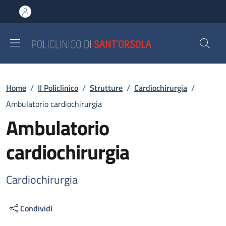
Salta al contenuto principale
Skip to footer content
Briciole di pane
Home
/
Il Policlinico
/
Strutture
/
Cardiochirurgia
/
Ambulatorio cardiochirurgia
Ambulatorio
cardiochirurgia
Cardiochirurgia
Condividi