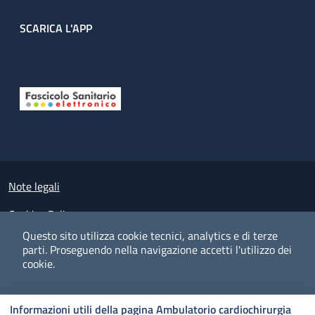
SCARICA L'APP
Useful links section
Small prints
Note legali
Cookies Policy
Questo sito utilizza cookie tecnici, analytics e di terze
Policy privacy e protezione del dato personale
parti.
Proseguendo nella navigazione accetti l'utilizzo dei
cookie.
Albo pretorio on-line
Dichiarazione di accessibilità
COOKIES
I CO
PREFERENZE
ACCETTO
Informazioni utili della pagina Ambulatorio cardiochirurgia