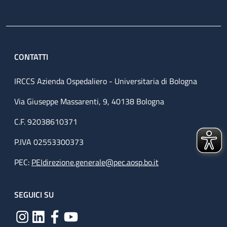
CONTATTI
IRCCS Azienda Ospedaliero - Universitaria di Bologna
Via Giuseppe Massarenti, 9, 40138 Bologna
C.F. 92038610371
P.IVA 02553300373
PEC:
PEIdirezione.generale@pec.aosp.bo.it
SEGUICI SU