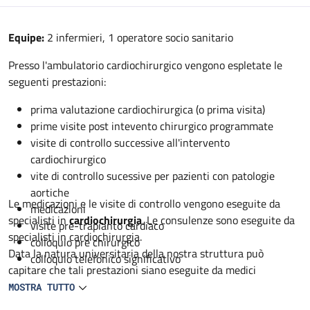
Descrizione
Equipe:
2 infermieri, 1 operatore socio sanitario
Presso l'ambulatorio cardiochirurgico vengono espletate le
seguenti prestazioni:
prima valutazione cardiochirurgica (o prima visita)
prime visite post intevento chirurgico programmate
visite di controllo successive all'intervento
cardiochirurgico
vite di controllo sucessive per pazienti con patologie
aortiche
Le medicazioni e le visite di controllo vengono eseguite da
medicazioni
specialisti in
cardiochirurgia
. Le consulenze sono eseguite da
visite pre-trapianto cardiaco
specialisti in cardiochirurgia.
colloquio pre chirurgico
Data la natura universitaria della nostra struttura può
colloquio telefonico significativo
capitare che tali prestazioni siano eseguite da medici
specialisti in formazione in cardiochirurgia sempre sotto
MOSTRA TUTTO
controllo dello specialista.