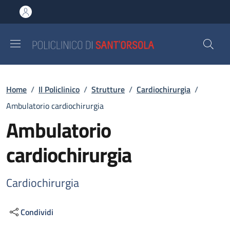
Salta al contenuto principale
Skip to footer content
Briciole di pane
Home
/
Il Policlinico
/
Strutture
/
Cardiochirurgia
/
Ambulatorio cardiochirurgia
Ambulatorio
cardiochirurgia
Cardiochirurgia
Condividi