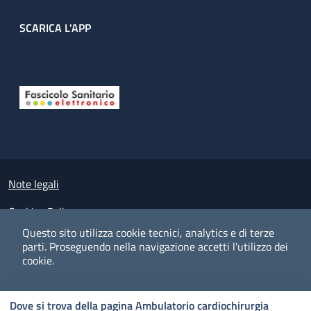
SCARICA L'APP
Useful links section
Small prints
Note legali
Cookies Policy
Questo sito utilizza cookie tecnici, analytics e di terze
Policy privacy e protezione del dato personale
parti.
Proseguendo nella navigazione accetti l'utilizzo dei
cookie.
Albo pretorio on-line
Dichiarazione di accessibilità
COOKIES
I CO
PREFERENZE
ACCETTO
Dove si trova della pagina Ambulatorio cardiochirurgia