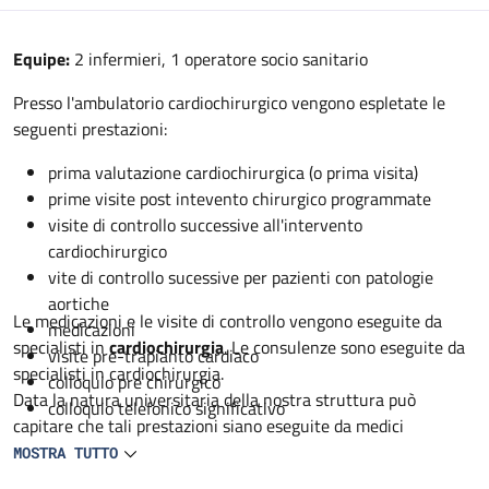
Descrizione
Equipe:
2 infermieri, 1 operatore socio sanitario
Presso l'ambulatorio cardiochirurgico vengono espletate le
seguenti prestazioni:
prima valutazione cardiochirurgica (o prima visita)
prime visite post intevento chirurgico programmate
visite di controllo successive all'intervento
cardiochirurgico
vite di controllo sucessive per pazienti con patologie
aortiche
Le medicazioni e le visite di controllo vengono eseguite da
medicazioni
specialisti in
cardiochirurgia
. Le consulenze sono eseguite da
visite pre-trapianto cardiaco
specialisti in cardiochirurgia.
colloquio pre chirurgico
Data la natura universitaria della nostra struttura può
colloquio telefonico significativo
capitare che tali prestazioni siano eseguite da medici
specialisti in formazione in cardiochirurgia sempre sotto
MOSTRA TUTTO
controllo dello specialista.