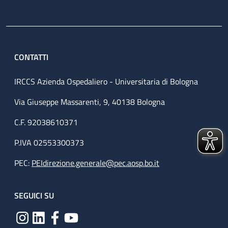
CONTATTI
IRCCS Azienda Ospedaliero - Universitaria di Bologna
Via Giuseppe Massarenti, 9, 40138 Bologna
C.F. 92038610371
P.IVA 02553300373
PEC:
PEIdirezione.generale@pec.aosp.bo.it
SEGUICI SU