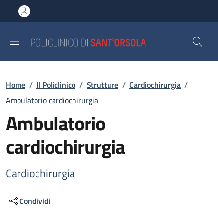
Salta al contenuto principale
Skip to footer content
Briciole di pane
Home
/
Il Policlinico
/
Strutture
/
Cardiochirurgia
/
Ambulatorio cardiochirurgia
Ambulatorio
cardiochirurgia
Cardiochirurgia
Condividi