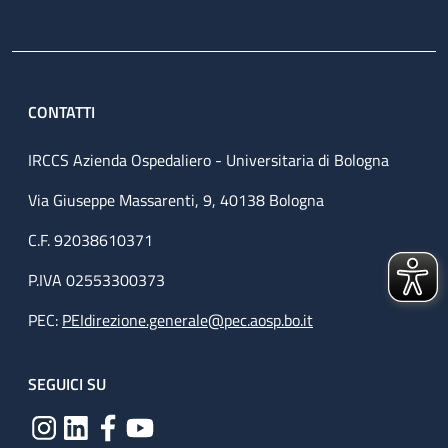
CONTATTI
IRCCS Azienda Ospedaliero - Universitaria di Bologna
Via Giuseppe Massarenti, 9, 40138 Bologna
C.F. 92038610371
P.IVA 02553300373
PEC:
PEIdirezione.generale@pec.aosp.bo.it
SEGUICI SU