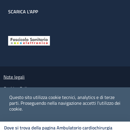
SCARICA L'APP
Useful links section
Small prints
Note legali
Cookies Policy
Questo sito utilizza cookie tecnici, analytics e di terze
Policy privacy e protezione del dato personale
parti.
Proseguendo nella navigazione accetti l'utilizzo dei
cookie.
Albo pretorio on-line
Dichiarazione di accessibilità
COOKIES
I CO
PREFERENZE
ACCETTO
Dove si trova della pagina Ambulatorio cardiochirurgia