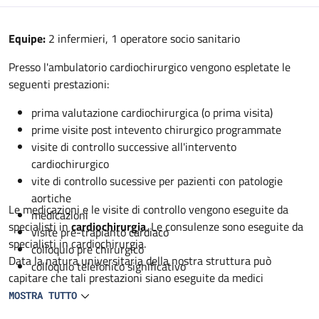
Descrizione
Equipe:
2 infermieri, 1 operatore socio sanitario
Presso l'ambulatorio cardiochirurgico vengono espletate le
seguenti prestazioni:
prima valutazione cardiochirurgica (o prima visita)
prime visite post intevento chirurgico programmate
visite di controllo successive all'intervento
cardiochirurgico
vite di controllo sucessive per pazienti con patologie
aortiche
Le medicazioni e le visite di controllo vengono eseguite da
medicazioni
specialisti in
cardiochirurgia
. Le consulenze sono eseguite da
visite pre-trapianto cardiaco
specialisti in cardiochirurgia.
colloquio pre chirurgico
Data la natura universitaria della nostra struttura può
colloquio telefonico significativo
capitare che tali prestazioni siano eseguite da medici
specialisti in formazione in cardiochirurgia sempre sotto
MOSTRA TUTTO
controllo dello specialista.