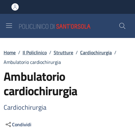
Salta al contenuto principale
Skip to footer content
Briciole di pane
Home
/
Il Policlinico
/
Strutture
/
Cardiochirurgia
/
Ambulatorio cardiochirurgia
Ambulatorio
cardiochirurgia
Cardiochirurgia
Condividi