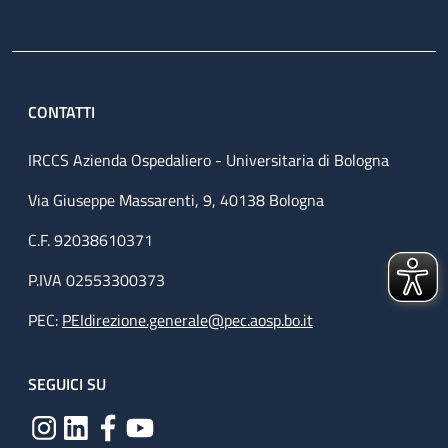
CONTATTI
IRCCS Azienda Ospedaliero - Universitaria di Bologna
Via Giuseppe Massarenti, 9, 40138 Bologna
C.F. 92038610371
P.IVA 02553300373
PEC:
PEIdirezione.generale@pec.aosp.bo.it
SEGUICI SU