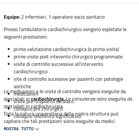
Descrizione
Equipe:
2 infermieri, 1 operatore socio sanitario
Presso l'ambulatorio cardiochirurgico vengono espletate le
seguenti prestazioni:
prima valutazione cardiochirurgica (o prima visita)
prime visite post intevento chirurgico programmate
visite di controllo successive all'intervento
cardiochirurgico
vite di controllo sucessive per pazienti con patologie
aortiche
Le medicazioni e le visite di controllo vengono eseguite da
medicazioni
specialisti in
cardiochirurgia
. Le consulenze sono eseguite da
visite pre-trapianto cardiaco
specialisti in cardiochirurgia.
colloquio pre chirurgico
Data la natura universitaria della nostra struttura può
colloquio telefonico significativo
capitare che tali prestazioni siano eseguite da medici
specialisti in formazione in cardiochirurgia sempre sotto
MOSTRA TUTTO
controllo dello specialista.