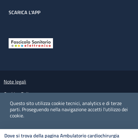
SCARICA L'APP
Useful links section
Small prints
Note legali
Cookies Policy
Questo sito utilizza cookie tecnici, analytics e di terze
Policy privacy e protezione del dato personale
parti.
Proseguendo nella navigazione accetti l'utilizzo dei
cookie.
Albo pretorio on-line
Dichiarazione di accessibilità
COOKIES
I CO
PREFERENZE
ACCETTO
Dove si trova della pagina Ambulatorio cardiochirurgia