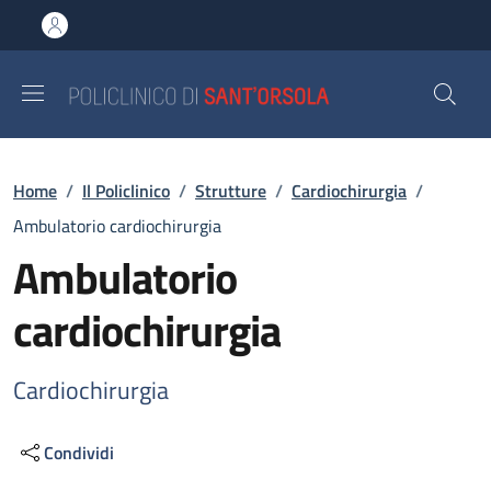
Salta al contenuto principale
Skip to footer content
Briciole di pane
Home
/
Il Policlinico
/
Strutture
/
Cardiochirurgia
/
Ambulatorio cardiochirurgia
Ambulatorio
cardiochirurgia
Cardiochirurgia
Condividi