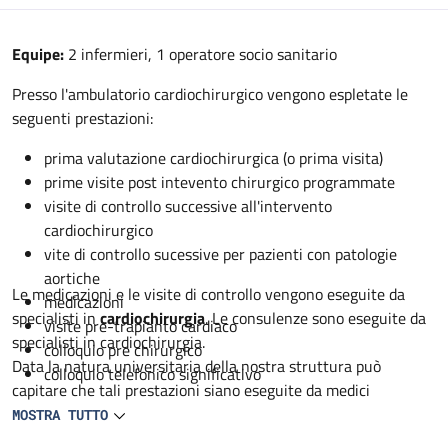
Descrizione
Equipe:
2 infermieri, 1 operatore socio sanitario
Presso l'ambulatorio cardiochirurgico vengono espletate le
seguenti prestazioni:
prima valutazione cardiochirurgica (o prima visita)
prime visite post intevento chirurgico programmate
visite di controllo successive all'intervento
cardiochirurgico
vite di controllo sucessive per pazienti con patologie
aortiche
Le medicazioni e le visite di controllo vengono eseguite da
medicazioni
specialisti in
cardiochirurgia
. Le consulenze sono eseguite da
visite pre-trapianto cardiaco
specialisti in cardiochirurgia.
colloquio pre chirurgico
Data la natura universitaria della nostra struttura può
colloquio telefonico significativo
capitare che tali prestazioni siano eseguite da medici
specialisti in formazione in cardiochirurgia sempre sotto
MOSTRA TUTTO
controllo dello specialista.