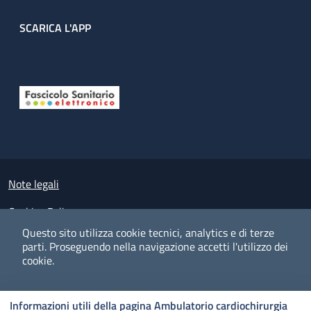
SCARICA L'APP
Useful links section
Small prints
Note legali
Cookies Policy
Questo sito utilizza cookie tecnici, analytics e di terze
Policy privacy e protezione del dato personale
parti.
Proseguendo nella navigazione accetti l'utilizzo dei
cookie.
Albo pretorio on-line
Dichiarazione di accessibilità
COOKIES
I CO
PREFERENZE
ACCETTO
Informazioni utili della pagina Ambulatorio cardiochirurgia