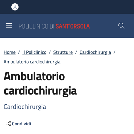
Salta al contenuto principale
Skip to footer content
Briciole di pane
Home
/
Il Policlinico
/
Strutture
/
Cardiochirurgia
/
Ambulatorio cardiochirurgia
Ambulatorio
cardiochirurgia
Cardiochirurgia
Condividi