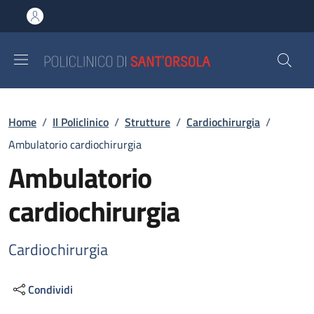
Salta al contenuto principale
Skip to footer content
Briciole di pane
Home
/
Il Policlinico
/
Strutture
/
Cardiochirurgia
/
Ambulatorio cardiochirurgia
Ambulatorio
cardiochirurgia
Cardiochirurgia
Condividi