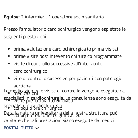
Descrizione
Equipe:
2 infermieri, 1 operatore socio sanitario
Presso l'ambulatorio cardiochirurgico vengono espletate le
seguenti prestazioni:
prima valutazione cardiochirurgica (o prima visita)
prime visite post intevento chirurgico programmate
visite di controllo successive all'intervento
cardiochirurgico
vite di controllo sucessive per pazienti con patologie
aortiche
Le medicazioni e le visite di controllo vengono eseguite da
medicazioni
specialisti in
cardiochirurgia
. Le consulenze sono eseguite da
visite pre-trapianto cardiaco
specialisti in cardiochirurgia.
colloquio pre chirurgico
Data la natura universitaria della nostra struttura può
colloquio telefonico significativo
capitare che tali prestazioni siano eseguite da medici
specialisti in formazione in cardiochirurgia sempre sotto
MOSTRA TUTTO
controllo dello specialista.