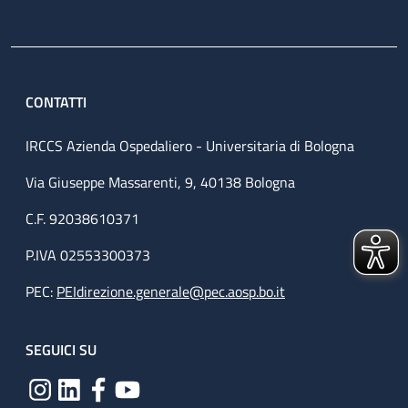
CONTATTI
IRCCS Azienda Ospedaliero - Universitaria di Bologna
Via Giuseppe Massarenti, 9, 40138 Bologna
C.F. 92038610371
P.IVA 02553300373
PEC:
PEIdirezione.generale@pec.aosp.bo.it
SEGUICI SU