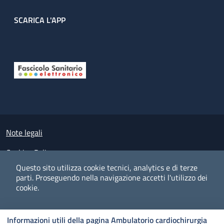
SCARICA L'APP
Useful links section
Small prints
Note legali
Cookies Policy
Questo sito utilizza cookie tecnici, analytics e di terze
Policy privacy e protezione del dato personale
parti.
Proseguendo nella navigazione accetti l'utilizzo dei
cookie.
Albo pretorio on-line
Dichiarazione di accessibilità
COOKIES
I CO
PREFERENZE
ACCETTO
Informazioni utili della pagina Ambulatorio cardiochirurgia