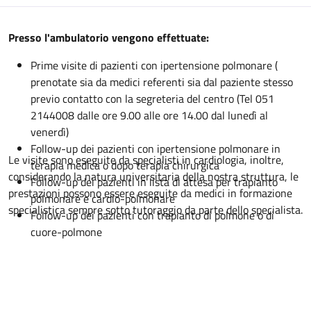
Descrizione
Presso l'ambulatorio vengono effettuate:
Prime visite di pazienti con ipertensione polmonare (
prenotate sia da medici referenti sia dal paziente stesso
previo contatto con la segreteria del centro (Tel 051
2144008 dalle ore 9.00 alle ore 14.00 dal lunedì al
venerdì)
Follow-up dei pazienti con ipertensione polmonare in
Le visite sono eseguite da specialisti in cardiologia, inoltre,
terapia medica o dopo terapia chirurgica
considerando la natura universitaria della nostra struttura, le
Follow-up dei pazienti in lista di attesa per trapianto
prestazioni possono essere eseguite da medici in formazione
polmonare e cardio-polmonare
specialistica sempre sotto tutoraggio da parte dello specialista.
Follow-up dei pazienti con trapianto di polmone o di
cuore-polmone