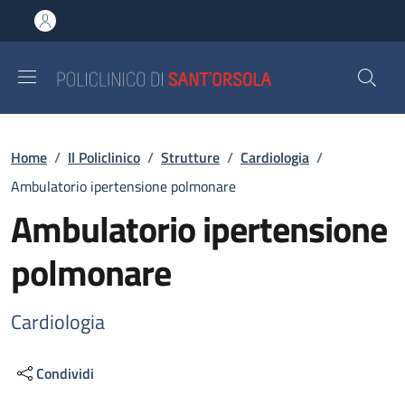
Salta al contenuto principale
Skip to footer content
Briciole di pane
Home
/
Il Policlinico
/
Strutture
/
Cardiologia
/
Ambulatorio ipertensione polmonare
Ambulatorio ipertensione
polmonare
Cardiologia
Condividi