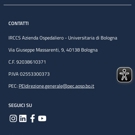
CONTATTI
IRCCS Azienda Ospedaliero - Universitaria di Bologna
Via Giuseppe Massarenti, 9, 40138 Bologna
C.F. 92038610371
P.IVA 02553300373
PEC:
PEIdirezione.generale@pec.aosp.bo.it
SEGUICI SU