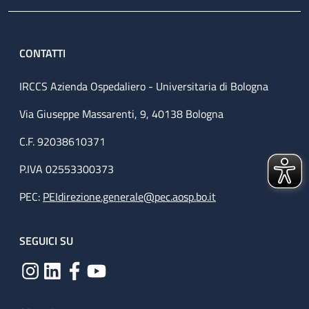
CONTATTI
IRCCS Azienda Ospedaliero - Universitaria di Bologna
Via Giuseppe Massarenti, 9, 40138 Bologna
C.F. 92038610371
P.IVA 02553300373
PEC:
PEIdirezione.generale@pec.aosp.bo.it
SEGUICI SU