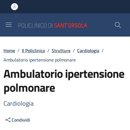
Salta al contenuto principale
Skip to footer content
Briciole di pane
Home
/
Il Policlinico
/
Strutture
/
Cardiologia
/
Ambulatorio ipertensione polmonare
Ambulatorio ipertensione
polmonare
Cardiologia
Condividi