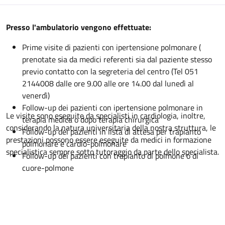
Descrizione
Presso l'ambulatorio vengono effettuate:
Prime visite di pazienti con ipertensione polmonare (
prenotate sia da medici referenti sia dal paziente stesso
previo contatto con la segreteria del centro (Tel 051
2144008 dalle ore 9.00 alle ore 14.00 dal lunedì al
venerdì)
Follow-up dei pazienti con ipertensione polmonare in
Le visite sono eseguite da specialisti in cardiologia, inoltre,
terapia medica o dopo terapia chirurgica
considerando la natura universitaria della nostra struttura, le
Follow-up dei pazienti in lista di attesa per trapianto
prestazioni possono essere eseguite da medici in formazione
polmonare e cardio-polmonare
specialistica sempre sotto tutoraggio da parte dello specialista.
Follow-up dei pazienti con trapianto di polmone o di
cuore-polmone