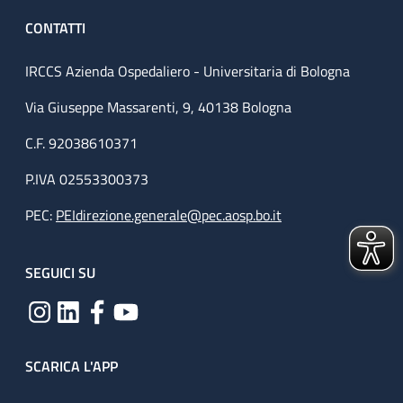
CONTATTI
IRCCS Azienda Ospedaliero - Universitaria di Bologna
Via Giuseppe Massarenti, 9, 40138 Bologna
C.F. 92038610371
P.IVA 02553300373
PEC:
PEIdirezione.generale@pec.aosp.bo.it
SEGUICI SU
SCARICA L'APP