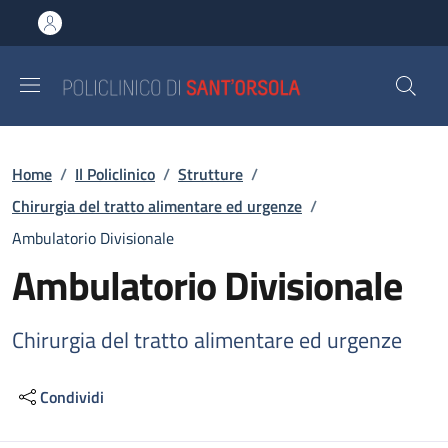
Salta al contenuto principale
Skip to footer content
Briciole di pane
Home
/
Il Policlinico
/
Strutture
/
Chirurgia del tratto alimentare ed urgenze
/
Ambulatorio Divisionale
Ambulatorio Divisionale
Chirurgia del tratto alimentare ed urgenze
Condividi