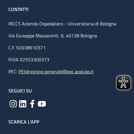
CONTATTI
IRCCS Azienda Ospedaliero - Universitaria di Bologna
Via Giuseppe Massarenti, 9, 40138 Bologna
C.F. 92038610371
P.IVA 02553300373
PEC:
PEIdirezione.generale@pec.aosp.bo.it
SEGUICI SU
SCARICA L'APP