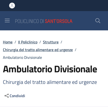
Salta al contenuto principale
Skip to footer content
Briciole di pane
Home
/
Il Policlinico
/
Strutture
/
Chirurgia del tratto alimentare ed urgenze
/
Ambulatorio Divisionale
Ambulatorio Divisionale
Chirurgia del tratto alimentare ed urgenze
Condividi