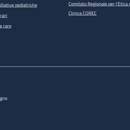
Comitato Regionale per l’Etica 
lliative pediatriche
Clinica COREC
rari
e rare
ogna