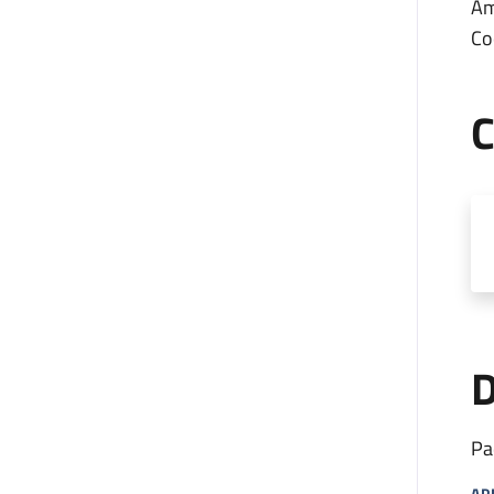
Am
Co
C
D
Pa
AP