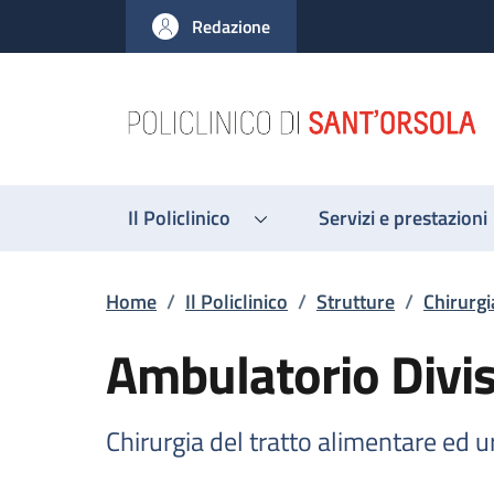
Salta al contenuto principale
Skip to footer content
Redazione
Il Policlinico
Servizi e prestazioni
Briciole di pane
Home
/
Il Policlinico
/
Strutture
/
Chirurgi
Ambulatorio Divis
Chirurgia del tratto alimentare ed 