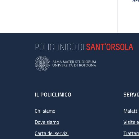
MA
Footer
IL POLICLINICO
SERVI
Chi siamo
Malatti
Dove siamo
Visite 
Carta dei servizi
Tratta