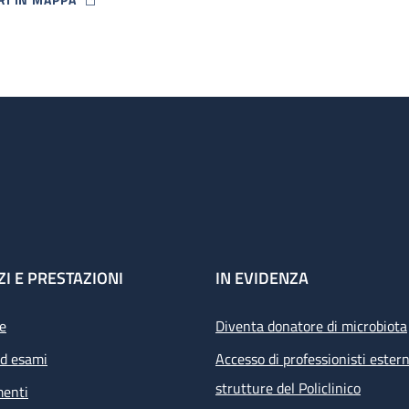
P ICON
ZI E PRESTAZIONI
IN EVIDENZA
e
Diventa donatore di microbiota
ed esami
Accesso di professionisti estern
strutture del Policlinico
menti