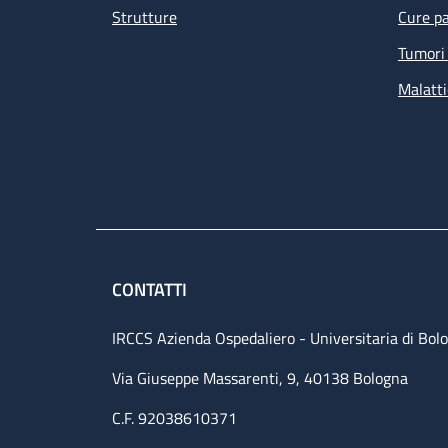
Strutture
Cure pa
Tumori 
Malatti
CONTATTI
IRCCS Azienda Ospedaliero - Universitaria di Bol
Via Giuseppe Massarenti, 9, 40138 Bologna
C.F. 92038610371