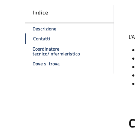
Indice
D
della pagina Ambulatorio Divisionale
Descrizione
L'
della pagina Ambulatorio Divisionale
Contatti
Coordinatore
della pagina Ambulatorio D
tecnico/infermieristico
della pagina Ambulatorio Divisionale
Dove si trova
C