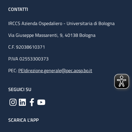
CONTATTI
IRCCS Azienda Ospedaliero - Universitaria di Bologna
Via Giuseppe Massarenti, 9, 40138 Bologna
C.F. 92038610371
P.IVA 02553300373
PEC:
PEIdirezione.generale@pec.aosp.bo.it
SEGUICI SU
SCARICA L'APP