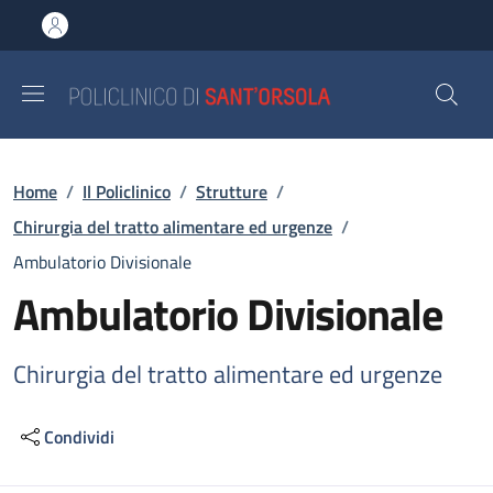
Salta al contenuto principale
Skip to footer content
Briciole di pane
Home
/
Il Policlinico
/
Strutture
/
Chirurgia del tratto alimentare ed urgenze
/
Ambulatorio Divisionale
Ambulatorio Divisionale
Chirurgia del tratto alimentare ed urgenze
Condividi