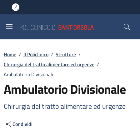
Salta al contenuto principale
Skip to footer content
Briciole di pane
Home
/
Il Policlinico
/
Strutture
/
Chirurgia del tratto alimentare ed urgenze
/
Ambulatorio Divisionale
Ambulatorio Divisionale
Chirurgia del tratto alimentare ed urgenze
Condividi