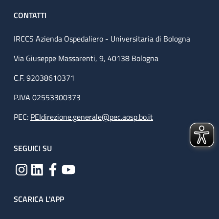
CONTATTI
IRCCS Azienda Ospedaliero - Universitaria di Bologna
Via Giuseppe Massarenti, 9, 40138 Bologna
C.F. 92038610371
P.IVA 02553300373
PEC:
PEIdirezione.generale@pec.aosp.bo.it
SEGUICI SU
SCARICA L'APP