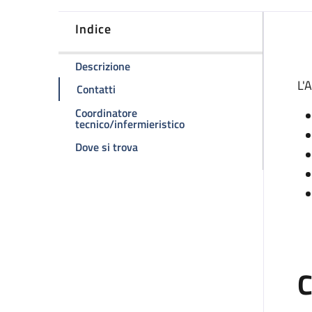
Indice
D
della pagina Ambulatorio Divisionale
Descrizione
L'
della pagina Ambulatorio Divisionale
Contatti
Coordinatore
della pagina Ambulatorio D
tecnico/infermieristico
della pagina Ambulatorio Divisionale
Dove si trova
C