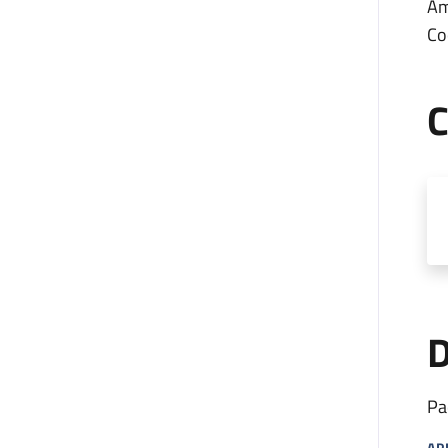
Am
Co
C
D
Pa
AP