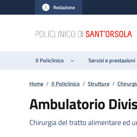
Salta al contenuto principale
Skip to footer content
Redazione
Il Policlinico
Servizi e prestazioni
Briciole di pane
Home
/
Il Policlinico
/
Strutture
/
Chirurgi
Ambulatorio Divis
Chirurgia del tratto alimentare ed 