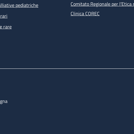
Comitato Regionale per l’Etica 
lliative pediatriche
Clinica COREC
rari
e rare
ogna