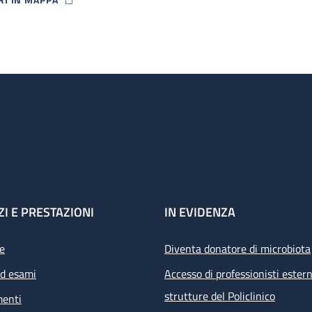
P ICON
ZI E PRESTAZIONI
IN EVIDENZA
e
Diventa donatore di microbiota
ed esami
Accesso di professionisti estern
strutture del Policlinico
menti