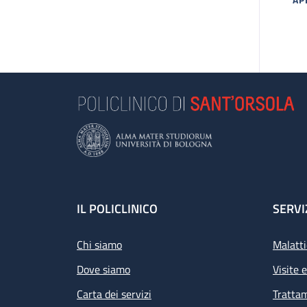
MA
Footer
IL POLICLINICO
SERVI
Chi siamo
Malatti
Dove siamo
Visite 
Carta dei servizi
Tratta