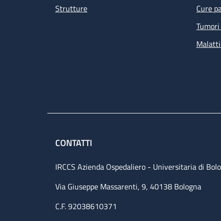
Strutture
Cure pa
Tumori 
Malatti
CONTATTI
IRCCS Azienda Ospedaliero - Universitaria di Bol
Via Giuseppe Massarenti, 9, 40138 Bologna
C.F. 92038610371