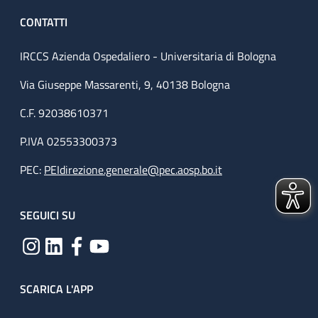
CONTATTI
IRCCS Azienda Ospedaliero - Universitaria di Bologna
Via Giuseppe Massarenti, 9, 40138 Bologna
C.F. 92038610371
P.IVA 02553300373
PEC:
PEIdirezione.generale@pec.aosp.bo.it
SEGUICI SU
SCARICA L'APP