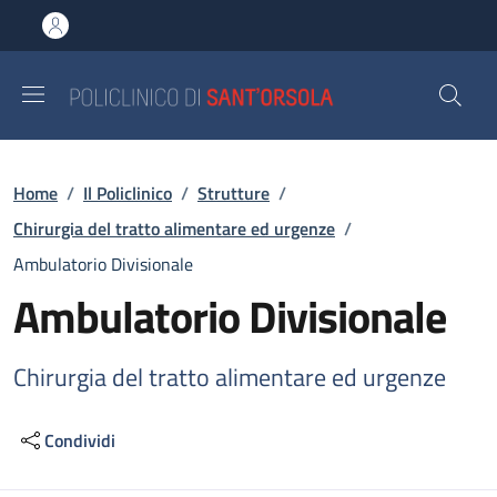
Salta al contenuto principale
Skip to footer content
Briciole di pane
Home
/
Il Policlinico
/
Strutture
/
Chirurgia del tratto alimentare ed urgenze
/
Ambulatorio Divisionale
Ambulatorio Divisionale
Chirurgia del tratto alimentare ed urgenze
Condividi