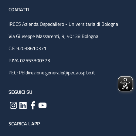
CONTATTI
IRCCS Azienda Ospedaliero - Universitaria di Bologna
Via Giuseppe Massarenti, 9, 40138 Bologna
C.F. 92038610371
P.IVA 02553300373
PEC:
PEIdirezione.generale@pec.aosp.bo.it
SEGUICI SU
SCARICA L'APP