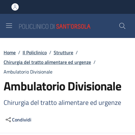
Salta al contenuto principale
Skip to footer content
Briciole di pane
Home
/
Il Policlinico
/
Strutture
/
Chirurgia del tratto alimentare ed urgenze
/
Ambulatorio Divisionale
Ambulatorio Divisionale
Chirurgia del tratto alimentare ed urgenze
Condividi