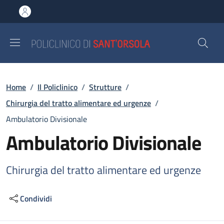
Salta al contenuto principale
Skip to footer content
Briciole di pane
Home
/
Il Policlinico
/
Strutture
/
Chirurgia del tratto alimentare ed urgenze
/
Ambulatorio Divisionale
Ambulatorio Divisionale
Chirurgia del tratto alimentare ed urgenze
Condividi