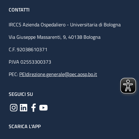
CONTATTI
IRCCS Azienda Ospedaliero - Universitaria di Bologna
Via Giuseppe Massarenti, 9, 40138 Bologna
C.F. 92038610371
P.IVA 02553300373
PEC:
PEIdirezione.generale@pec.aosp.bo.it
SEGUICI SU
SCARICA L'APP