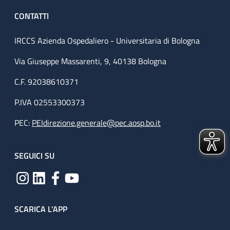
CONTATTI
IRCCS Azienda Ospedaliero - Universitaria di Bologna
Via Giuseppe Massarenti, 9, 40138 Bologna
C.F. 92038610371
P.IVA 02553300373
PEC:
PEIdirezione.generale@pec.aosp.bo.it
SEGUICI SU
SCARICA L'APP