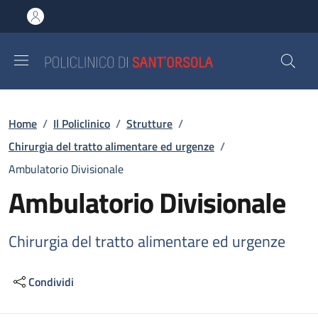
Salta al contenuto principale
Skip to footer content
Briciole di pane
Home
/
Il Policlinico
/
Strutture
/
Chirurgia del tratto alimentare ed urgenze
/
Ambulatorio Divisionale
Ambulatorio Divisionale
Chirurgia del tratto alimentare ed urgenze
Condividi