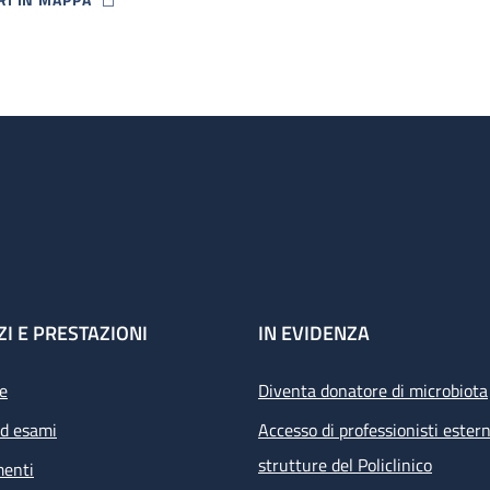
P ICON
ZI E PRESTAZIONI
IN EVIDENZA
e
Diventa donatore di microbiota
ed esami
Accesso di professionisti estern
strutture del Policlinico
menti