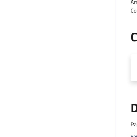
Am
Co
C
D
Pa
AP