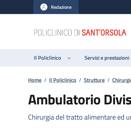
Salta al contenuto principale
Skip to footer content
Redazione
Il Policlinico
Servizi e prestazioni
Briciole di pane
Home
/
Il Policlinico
/
Strutture
/
Chirurgi
Ambulatorio Divis
Chirurgia del tratto alimentare ed 