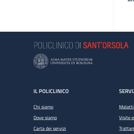
MA
Footer
IL POLICLINICO
SERVI
Chi siamo
Malatti
Dove siamo
Visite 
Carta dei servizi
Tratta