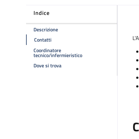
Indice
D
della pagina Ambulatorio Divisionale
Descrizione
L'
della pagina Ambulatorio Divisionale
Contatti
Coordinatore
della pagina Ambulatorio D
tecnico/infermieristico
della pagina Ambulatorio Divisionale
Dove si trova
C