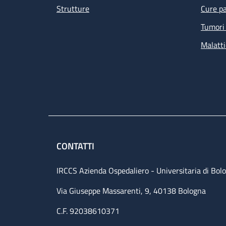
Strutture
Cure pa
Tumori 
Malatti
CONTATTI
IRCCS Azienda Ospedaliero - Universitaria di Bol
Via Giuseppe Massarenti, 9, 40138 Bologna
C.F. 92038610371