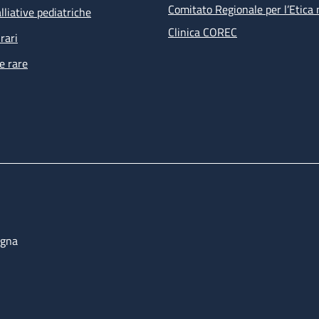
Comitato Regionale per l’Etica 
lliative pediatriche
Clinica COREC
rari
e rare
ogna