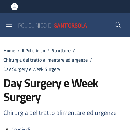
Salta al contenuto principale
Skip to footer content
Briciole di pane
Home
/
Il Policlinico
/
Strutture
/
Chirurgia del tratto alimentare ed urgenze
/
Day Surgery e Week Surgery
Day Surgery e Week
Surgery
Chirurgia del tratto alimentare ed urgenze
Condividi