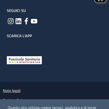
SEGUICI SU
SCARICA L'APP
Useful links section
Small prints
Note legali
Cookies Policy
Questo sito utilizza cookie tecnici, analytics e di terze