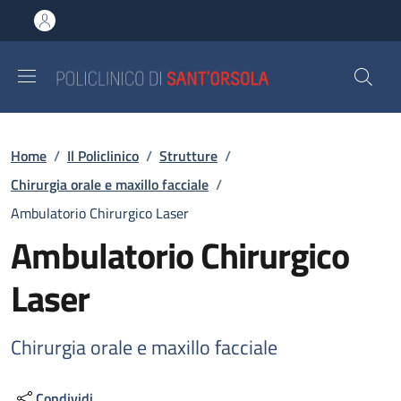
Salta al contenuto principale
Skip to footer content
Briciole di pane
Home
/
Il Policlinico
/
Strutture
/
Chirurgia orale e maxillo facciale
/
Ambulatorio Chirurgico Laser
Ambulatorio Chirurgico
Laser
Chirurgia orale e maxillo facciale
Condividi