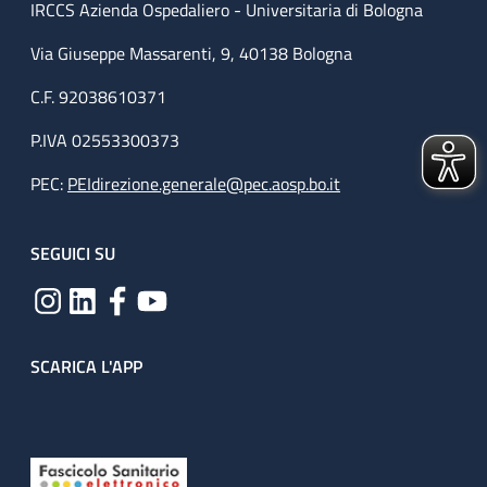
IRCCS Azienda Ospedaliero - Universitaria di Bologna
Via Giuseppe Massarenti, 9, 40138 Bologna
C.F. 92038610371
P.IVA 02553300373
PEC:
PEIdirezione.generale@pec.aosp.bo.it
SEGUICI SU
SCARICA L'APP