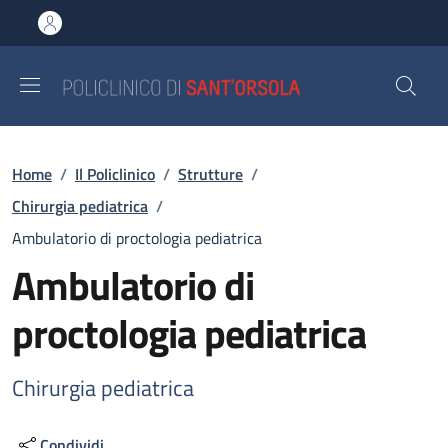
Salta al contenuto principale
Skip to footer content
Briciole di pane
Home
/
Il Policlinico
/
Strutture
/
Chirurgia pediatrica
/
Ambulatorio di proctologia pediatrica
Ambulatorio di
proctologia pediatrica
Chirurgia pediatrica
Condividi