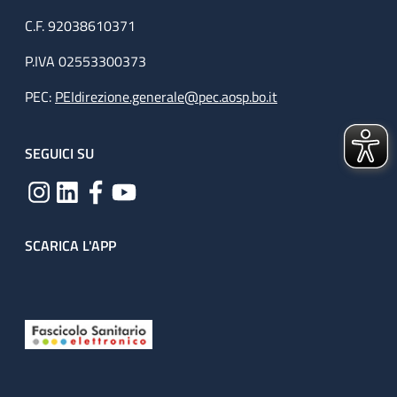
C.F. 92038610371
P.IVA 02553300373
PEC:
PEIdirezione.generale@pec.aosp.bo.it
SEGUICI SU
SCARICA L'APP