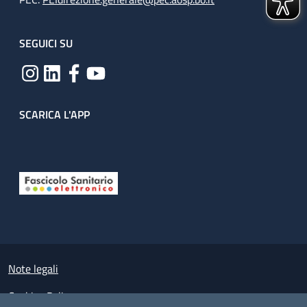
SEGUICI SU
SCARICA L'APP
Useful links section
Small prints
Note legali
Cookies Policy