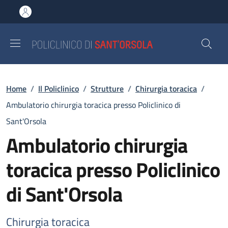
Salta al contenuto principale
Skip to footer content
Briciole di pane
Home
/
Il Policlinico
/
Strutture
/
Chirurgia toracica
/
Ambulatorio chirurgia toracica presso Policlinico di
Sant'Orsola
Ambulatorio chirurgia
toracica presso Policlinico
di Sant'Orsola
Chirurgia toracica