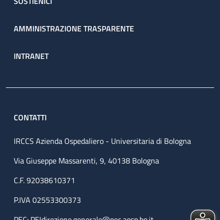
SOSTIENICI
AMMINISTRAZIONE TRASPARENTE
INTRANET
CONTATTI
IRCCS Azienda Ospedaliero - Universitaria di Bologna
Via Giuseppe Massarenti, 9, 40138 Bologna
C.F. 92038610371
P.IVA 02553300373
PEC:
PEIdirezione.generale@pec.aosp.bo.it