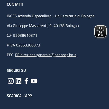
CONTATTI
IRCCS Azienda Ospedaliero - Universitaria di Bologna
Via Giuseppe Massarenti, 9, 40138 Bologna
C.F. 92038610371
P.IVA 02553300373
PEC:
PEIdirezione.generale@pec.aosp.bo.it
SEGUICI SU
SCARICA L'APP