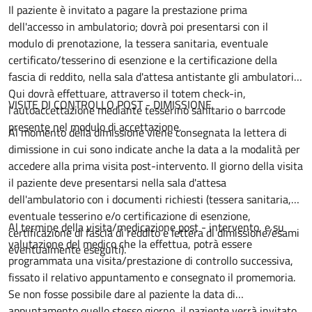
Il paziente è invitato a pagare la prestazione prima
dell'accesso in ambulatorio; dovrà poi presentarsi con il
modulo di prenotazione, la tessera sanitaria, eventuale
certificato/tesserino di esenzione e la certificazione della
fascia di reddito, nella sala d'attesa antistante gli ambulatori.
Qui dovrà effettuare, attraverso il totem check-in,
VISITE DI CONTROLLO POST - DIMISSIONE
l'autoaccettazione mediante tesserino sanitario o barrcode
presente nel modulo di accettazione.
Al momento della dimissione viene consegnata la lettera di
dimissione in cui sono indicate anche la data a la modalità per
accedere alla prima visita post-intervento. Il giorno della visita
il paziente deve presentarsi nella sala d'attesa
dell'ambulatorio con i documenti richiesti (tessera sanitaria,
eventuale tesserino e/o certificazione di esenzione,
Al termine della visita/medicazione post - intervento, e su
certificazione di fascia di reddito e lettera di dimissione/esami
valutazione del medico che la effettua, potrà essere
eventualmente eseguiti).
programmata una visita/prestazione di controllo successiva,
fissato il relativo appuntamento e consegnato il promemoria.
Se non fosse possibile dare al paziente la data di
appuntamento quello stesso giorno, il paziente verrà invitato