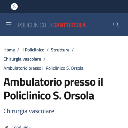
Salta al contenuto principale
Skip to footer content
Briciole di pane
Home
/
Il Policlinico
/
Strutture
/
Chirurgia vascolare
/
Ambulatorio presso il Policlinico S. Orsola
Ambulatorio presso il
Policlinico S. Orsola
Chirurgia vascolare
Condividi