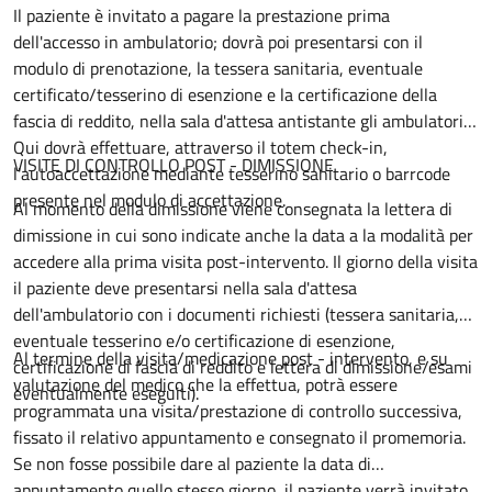
Il paziente è invitato a pagare la prestazione prima
dell'accesso in ambulatorio; dovrà poi presentarsi con il
modulo di prenotazione, la tessera sanitaria, eventuale
certificato/tesserino di esenzione e la certificazione della
fascia di reddito, nella sala d'attesa antistante gli ambulatori.
Qui dovrà effettuare, attraverso il totem check-in,
VISITE DI CONTROLLO POST - DIMISSIONE
l'autoaccettazione mediante tesserino sanitario o barrcode
presente nel modulo di accettazione.
Al momento della dimissione viene consegnata la lettera di
dimissione in cui sono indicate anche la data a la modalità per
accedere alla prima visita post-intervento. Il giorno della visita
il paziente deve presentarsi nella sala d'attesa
dell'ambulatorio con i documenti richiesti (tessera sanitaria,
eventuale tesserino e/o certificazione di esenzione,
Al termine della visita/medicazione post - intervento, e su
certificazione di fascia di reddito e lettera di dimissione/esami
valutazione del medico che la effettua, potrà essere
eventualmente eseguiti).
programmata una visita/prestazione di controllo successiva,
fissato il relativo appuntamento e consegnato il promemoria.
Se non fosse possibile dare al paziente la data di
appuntamento quello stesso giorno, il paziente verrà invitato