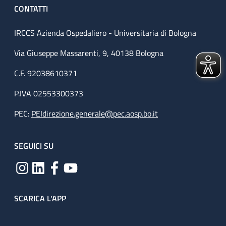
CONTATTI
IRCCS Azienda Ospedaliero - Universitaria di Bologna
Via Giuseppe Massarenti, 9, 40138 Bologna
C.F. 92038610371
P.IVA 02553300373
PEC:
PEIdirezione.generale@pec.aosp.bo.it
SEGUICI SU
SCARICA L'APP