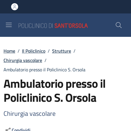
Salta al contenuto principale
Skip to footer content
Briciole di pane
Home
/
Il Policlinico
/
Strutture
/
Chirurgia vascolare
/
Ambulatorio presso il Policlinico S. Orsola
Ambulatorio presso il
Policlinico S. Orsola
Chirurgia vascolare
Condividi