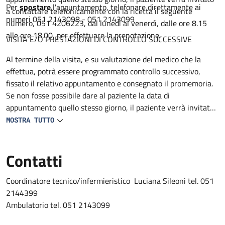
Per
spostare
l'appuntamento, telefonare direttamente ai
a contattare telefonicamente con la ricetta il seguente
numeri 051 2143098 - 051 2143099
numero, 051 4206223, dal lunedì al venerdì, dalle ore 8.15
alle ore 18.00, per effettuare la prenotazione.
VISITA E/O PRESTAZIONI DI CONTROLLO SUCCESSIVE
Al termine della visita, e su valutazione del medico che la
effettua, potrà essere programmato controllo successivo,
fissato il relativo appuntamento e consegnato il promemoria.
Se non fosse possibile dare al paziente la data di
appuntamento quello stesso giorno, il paziente verrà invitato
a contattare telefonicamente con la ricetta il seguente
MOSTRA TUTTO
numero 051 4206223, dal lunedì al venerdì, dalle ore 8.15 alle
ore 18.00, per effettuare la prenotazione.
Contatti
Coordinatore tecnico/infermieristico Luciana Sileoni tel. 051
2144399
Ambulatorio tel. 051 2143099