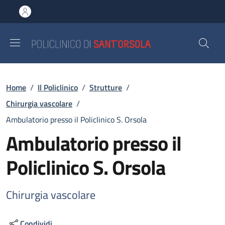
Salta al contenuto principale
Skip to footer content
Briciole di pane
Home
/
Il Policlinico
/
Strutture
/
Chirurgia vascolare
/
Ambulatorio presso il Policlinico S. Orsola
Ambulatorio presso il
Policlinico S. Orsola
Chirurgia vascolare
Condividi