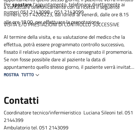
Per
spostare
l'appuntamento, telefonare direttamente ai
a contattare telefonicamente con la ricetta il seguente
numeri 051 2143098 - 051 2143099
numero, 051 4206223, dal lunedì al venerdì, dalle ore 8.15
alle ore 18.00, per effettuare la prenotazione.
VISITA E/O PRESTAZIONI DI CONTROLLO SUCCESSIVE
Al termine della visita, e su valutazione del medico che la
effettua, potrà essere programmato controllo successivo,
fissato il relativo appuntamento e consegnato il promemoria.
Se non fosse possibile dare al paziente la data di
appuntamento quello stesso giorno, il paziente verrà invitato
a contattare telefonicamente con la ricetta il seguente
MOSTRA TUTTO
numero 051 4206223, dal lunedì al venerdì, dalle ore 8.15 alle
ore 18.00, per effettuare la prenotazione.
Contatti
Coordinatore tecnico/infermieristico Luciana Sileoni tel. 051
2144399
Ambulatorio tel. 051 2143099