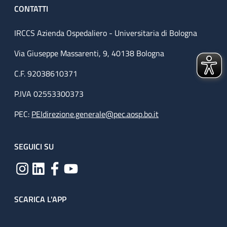
CONTATTI
IRCCS Azienda Ospedaliero - Universitaria di Bologna
Via Giuseppe Massarenti, 9, 40138 Bologna
C.F. 92038610371
P.IVA 02553300373
PEC:
PEIdirezione.generale@pec.aosp.bo.it
SEGUICI SU
SCARICA L'APP