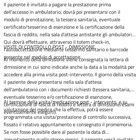
Il paziente è invitato a pagare la prestazione prima
dell'accesso in ambulatorio; dovrà poi presentarsi con il
modulo di prenotazione, la tessera sanitaria, eventuale
certificato/tesserino di esenzione e la certificazione della
fascia di reddito, nella sala d'attesa antistante gli ambulatori.
Qui dovrà effettuare, attraverso il totem check-in,
VISITE DI CONTROLLO POST - DIMISSIONE
l'autoaccettazione mediante tesserino sanitario o barrcode
presente nel modulo di accettazione.
Al momento della dimissione viene consegnata la lettera di
dimissione in cui sono indicate anche la data a la modalità per
accedere alla prima visita post-intervento. Il giorno della visita
il paziente deve presentarsi nella sala d'attesa
dell'ambulatorio con i documenti richiesti (tessera sanitaria,
eventuale tesserino e/o certificazione di esenzione,
Al termine della visita/medicazione post - intervento, e su
certificazione di fascia di reddito e lettera di dimissione/esami
valutazione del medico che la effettua, potrà essere
eventualmente eseguiti).
programmata una visita/prestazione di controllo successiva,
fissato il relativo appuntamento e consegnato il promemoria.
Se non fosse possibile dare al paziente la data di
appuntamento quello stesso giorno, il paziente verrà invitato