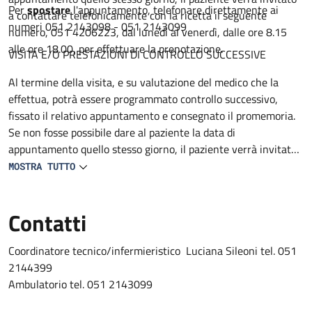
Per
spostare
l'appuntamento, telefonare direttamente ai
a contattare telefonicamente con la ricetta il seguente
numeri 051 2143098 - 051 2143099
numero, 051 4206223, dal lunedì al venerdì, dalle ore 8.15
alle ore 18.00, per effettuare la prenotazione.
VISITA E/O PRESTAZIONI DI CONTROLLO SUCCESSIVE
Al termine della visita, e su valutazione del medico che la
effettua, potrà essere programmato controllo successivo,
fissato il relativo appuntamento e consegnato il promemoria.
Se non fosse possibile dare al paziente la data di
appuntamento quello stesso giorno, il paziente verrà invitato
a contattare telefonicamente con la ricetta il seguente
MOSTRA TUTTO
numero 051 4206223, dal lunedì al venerdì, dalle ore 8.15 alle
ore 18.00, per effettuare la prenotazione.
Contatti
Coordinatore tecnico/infermieristico Luciana Sileoni tel. 051
2144399
Ambulatorio tel. 051 2143099