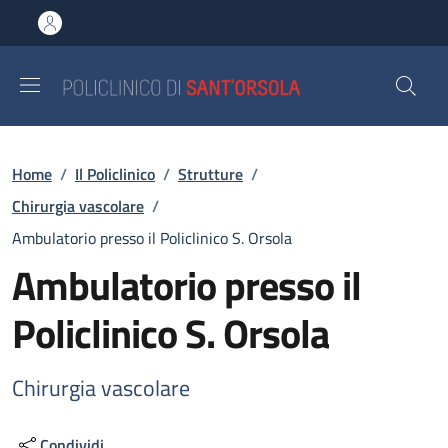
Salta al contenuto principale
Skip to footer content
Briciole di pane
Home
/
Il Policlinico
/
Strutture
/
Chirurgia vascolare
/
Ambulatorio presso il Policlinico S. Orsola
Ambulatorio presso il
Policlinico S. Orsola
Chirurgia vascolare
Condividi