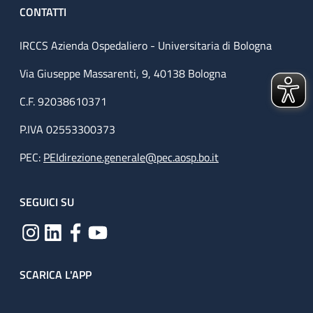
CONTATTI
IRCCS Azienda Ospedaliero - Universitaria di Bologna
Via Giuseppe Massarenti, 9, 40138 Bologna
C.F. 92038610371
P.IVA 02553300373
PEC:
PEIdirezione.generale@pec.aosp.bo.it
SEGUICI SU
SCARICA L'APP