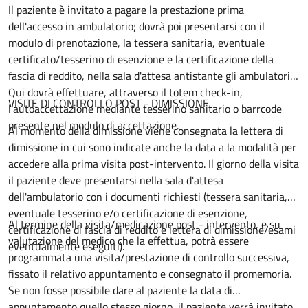
Il paziente è invitato a pagare la prestazione prima
dell'accesso in ambulatorio; dovrà poi presentarsi con il
modulo di prenotazione, la tessera sanitaria, eventuale
certificato/tesserino di esenzione e la certificazione della
fascia di reddito, nella sala d'attesa antistante gli ambulatori.
Qui dovrà effettuare, attraverso il totem check-in,
VISITE DI CONTROLLO POST - DIMISSIONE
l'autoaccettazione mediante tesserino sanitario o barrcode
presente nel modulo di accettazione.
Al momento della dimissione viene consegnata la lettera di
dimissione in cui sono indicate anche la data a la modalità per
accedere alla prima visita post-intervento. Il giorno della visita
il paziente deve presentarsi nella sala d'attesa
dell'ambulatorio con i documenti richiesti (tessera sanitaria,
eventuale tesserino e/o certificazione di esenzione,
Al termine della visita/medicazione post - intervento, e su
certificazione di fascia di reddito e lettera di dimissione/esami
valutazione del medico che la effettua, potrà essere
eventualmente eseguiti).
programmata una visita/prestazione di controllo successiva,
fissato il relativo appuntamento e consegnato il promemoria.
Se non fosse possibile dare al paziente la data di
appuntamento quello stesso giorno, il paziente verrà invitato