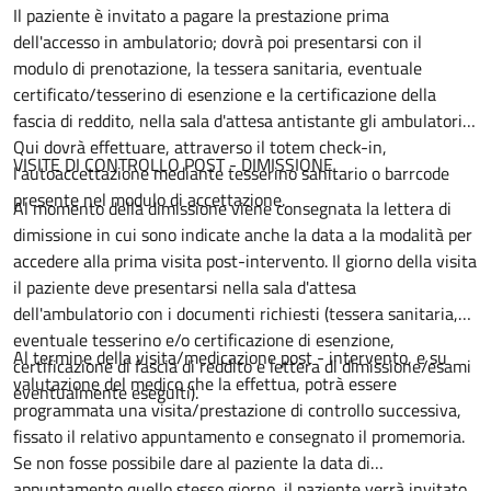
Il paziente è invitato a pagare la prestazione prima
dell'accesso in ambulatorio; dovrà poi presentarsi con il
modulo di prenotazione, la tessera sanitaria, eventuale
certificato/tesserino di esenzione e la certificazione della
fascia di reddito, nella sala d'attesa antistante gli ambulatori.
Qui dovrà effettuare, attraverso il totem check-in,
VISITE DI CONTROLLO POST - DIMISSIONE
l'autoaccettazione mediante tesserino sanitario o barrcode
presente nel modulo di accettazione.
Al momento della dimissione viene consegnata la lettera di
dimissione in cui sono indicate anche la data a la modalità per
accedere alla prima visita post-intervento. Il giorno della visita
il paziente deve presentarsi nella sala d'attesa
dell'ambulatorio con i documenti richiesti (tessera sanitaria,
eventuale tesserino e/o certificazione di esenzione,
Al termine della visita/medicazione post - intervento, e su
certificazione di fascia di reddito e lettera di dimissione/esami
valutazione del medico che la effettua, potrà essere
eventualmente eseguiti).
programmata una visita/prestazione di controllo successiva,
fissato il relativo appuntamento e consegnato il promemoria.
Se non fosse possibile dare al paziente la data di
appuntamento quello stesso giorno, il paziente verrà invitato