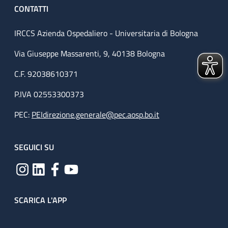
CONTATTI
IRCCS Azienda Ospedaliero - Universitaria di Bologna
Via Giuseppe Massarenti, 9, 40138 Bologna
C.F. 92038610371
P.IVA 02553300373
PEC:
PEIdirezione.generale@pec.aosp.bo.it
SEGUICI SU
SCARICA L'APP