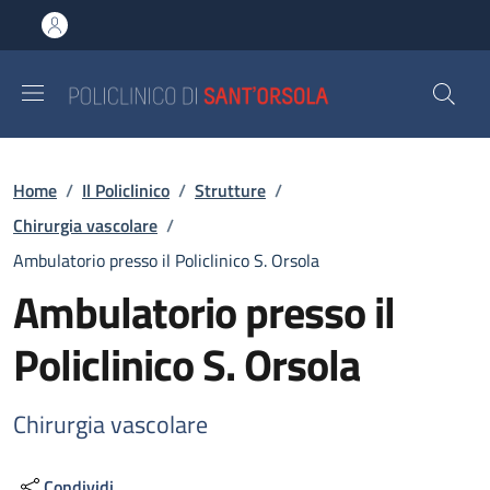
Salta al contenuto principale
Skip to footer content
Briciole di pane
Home
/
Il Policlinico
/
Strutture
/
Chirurgia vascolare
/
Ambulatorio presso il Policlinico S. Orsola
Ambulatorio presso il
Policlinico S. Orsola
Chirurgia vascolare
Condividi