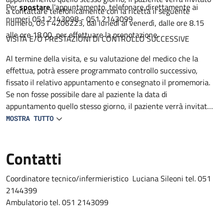
Per
spostare
l'appuntamento, telefonare direttamente ai
a contattare telefonicamente con la ricetta il seguente
numeri 051 2143098 - 051 2143099
numero, 051 4206223, dal lunedì al venerdì, dalle ore 8.15
alle ore 18.00, per effettuare la prenotazione.
VISITA E/O PRESTAZIONI DI CONTROLLO SUCCESSIVE
Al termine della visita, e su valutazione del medico che la
effettua, potrà essere programmato controllo successivo,
fissato il relativo appuntamento e consegnato il promemoria.
Se non fosse possibile dare al paziente la data di
appuntamento quello stesso giorno, il paziente verrà invitato
a contattare telefonicamente con la ricetta il seguente
MOSTRA TUTTO
numero 051 4206223, dal lunedì al venerdì, dalle ore 8.15 alle
ore 18.00, per effettuare la prenotazione.
Contatti
Coordinatore tecnico/infermieristico Luciana Sileoni tel. 051
2144399
Ambulatorio tel. 051 2143099