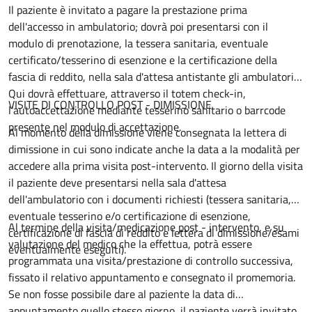
Il paziente è invitato a pagare la prestazione prima
dell'accesso in ambulatorio; dovrà poi presentarsi con il
modulo di prenotazione, la tessera sanitaria, eventuale
certificato/tesserino di esenzione e la certificazione della
fascia di reddito, nella sala d'attesa antistante gli ambulatori.
Qui dovrà effettuare, attraverso il totem check-in,
VISITE DI CONTROLLO POST - DIMISSIONE
l'autoaccettazione mediante tesserino sanitario o barrcode
presente nel modulo di accettazione.
Al momento della dimissione viene consegnata la lettera di
dimissione in cui sono indicate anche la data a la modalità per
accedere alla prima visita post-intervento. Il giorno della visita
il paziente deve presentarsi nella sala d'attesa
dell'ambulatorio con i documenti richiesti (tessera sanitaria,
eventuale tesserino e/o certificazione di esenzione,
Al termine della visita/medicazione post - intervento, e su
certificazione di fascia di reddito e lettera di dimissione/esami
valutazione del medico che la effettua, potrà essere
eventualmente eseguiti).
programmata una visita/prestazione di controllo successiva,
fissato il relativo appuntamento e consegnato il promemoria.
Se non fosse possibile dare al paziente la data di
appuntamento quello stesso giorno, il paziente verrà invitato