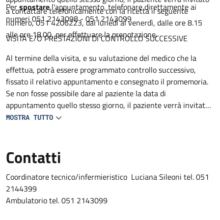
Per
spostare
l'appuntamento, telefonare direttamente ai
a contattare telefonicamente con la ricetta il seguente
numeri 051 2143098 - 051 2143099
numero, 051 4206223, dal lunedì al venerdì, dalle ore 8.15
alle ore 18.00, per effettuare la prenotazione.
VISITA E/O PRESTAZIONI DI CONTROLLO SUCCESSIVE
Al termine della visita, e su valutazione del medico che la
effettua, potrà essere programmato controllo successivo,
fissato il relativo appuntamento e consegnato il promemoria.
Se non fosse possibile dare al paziente la data di
appuntamento quello stesso giorno, il paziente verrà invitato
a contattare telefonicamente con la ricetta il seguente
MOSTRA TUTTO
numero 051 4206223, dal lunedì al venerdì, dalle ore 8.15 alle
ore 18.00, per effettuare la prenotazione.
Contatti
Coordinatore tecnico/infermieristico Luciana Sileoni tel. 051
2144399
Ambulatorio tel. 051 2143099