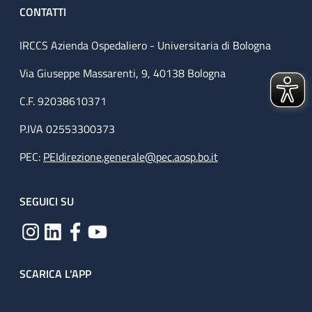
CONTATTI
IRCCS Azienda Ospedaliero - Universitaria di Bologna
Via Giuseppe Massarenti, 9, 40138 Bologna
C.F. 92038610371
P.IVA 02553300373
PEC:
PEIdirezione.generale@pec.aosp.bo.it
SEGUICI SU
SCARICA L'APP