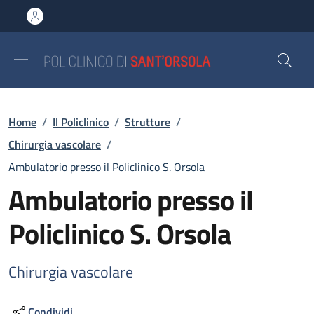
Salta al contenuto principale
Skip to footer content
Briciole di pane
Home
/
Il Policlinico
/
Strutture
/
Chirurgia vascolare
/
Ambulatorio presso il Policlinico S. Orsola
Ambulatorio presso il
Policlinico S. Orsola
Chirurgia vascolare
Condividi