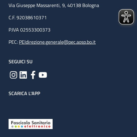
Via Giuseppe Massarenti, 9, 40138 Bologna
C.F. 92038610371
P.IVA 02553300373
PEC:
PEIdirezione.generale@pec.aosp.bo.it
SEGUICI SU
SCARICA L'APP