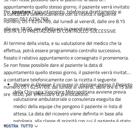
appuntamento quello stesso giorno, il paziente verrà invitato
Per
spostare
l'appuntamento, telefonare direttamente ai
a contattare telefonicamente con la ricetta il seguente
numeri 051 6254769.
numero, 051 6254769, dal lunedì al venerdì, dalle ore 8.15
alle ore 18.00, per effettuare la prenotazione.
VISITA E/O PRESTAZIONI DI CONTROLLO SUCCESSIVE
Al termine della visita, e su valutazione del medico che la
effettua, potrà essere programmato controllo successivo,
fissato il relativo appuntamento e consegnato il promemoria.
Se non fosse possibile dare al paziente la data di
appuntamento quello stesso giorno, il paziente verrà invitato
a contattare telefonicamente con la ricetta il seguente
Ricovero in Elezione
: il ricovero in elezione presso il Reparto
numero 051 6254769, dal lunedì al venerdì, dalle ore 8.15 alle
della Chirurgia Vascolare Metropolitana avviene previa
ore 18.00, per effettuare la prenotazione.
valutazione ambulatoriale o consulenza eseguita dai
medici della equipe che pongono il paziente in lista di
attesa. La data del ricovero viene definita in base alla
patologia, alla classe di priorità con cui il paziente è stato
MOSTRA TUTTO
inserito in lista di attesa ed alla disponibilità dei posti
letto.