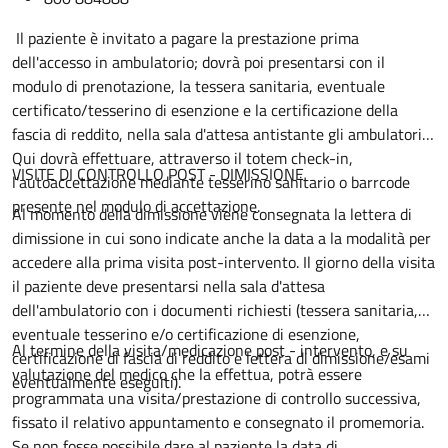
Il paziente è invitato a pagare la prestazione prima
dell'accesso in ambulatorio; dovrà poi presentarsi con il
modulo di prenotazione, la tessera sanitaria, eventuale
certificato/tesserino di esenzione e la certificazione della
fascia di reddito, nella sala d'attesa antistante gli ambulatori.
Qui dovrà effettuare, attraverso il totem check-in,
VISITE DI CONTROLLO POST - DIMISSIONE
l'autoaccettazione mediante tesserino sanitario o barrcode
presente nel modulo di accettazione.
Al momento della dimissione viene consegnata la lettera di
dimissione in cui sono indicate anche la data a la modalità per
accedere alla prima visita post-intervento. Il giorno della visita
il paziente deve presentarsi nella sala d'attesa
dell'ambulatorio con i documenti richiesti (tessera sanitaria,
eventuale tesserino e/o certificazione di esenzione,
Al termine della visita/medicazione post - intervento, e su
certificazione di fascia di reddito e lettera di dimissione/esami
valutazione del medico che la effettua, potrà essere
eventualmente eseguiti).
programmata una visita/prestazione di controllo successiva,
fissato il relativo appuntamento e consegnato il promemoria.
Se non fosse possibile dare al paziente la data di