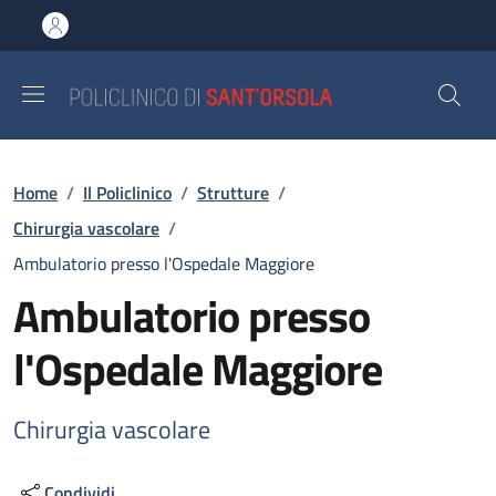
Salta al contenuto principale
Skip to footer content
Briciole di pane
Home
/
Il Policlinico
/
Strutture
/
Chirurgia vascolare
/
Ambulatorio presso l'Ospedale Maggiore
Ambulatorio presso
l'Ospedale Maggiore
Chirurgia vascolare
Condividi