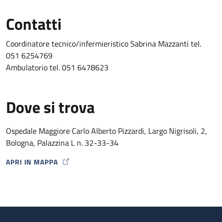
Ricovero in urgenza
: il ricovero in urgenza avviene tramite
Contatti
accesso diretto in Reparto dal PS dei due Presidi
Ospedalieri S. Orsola e Maggiore.
Coordinatore tecnico/infermieristico Sabrina Mazzanti tel.
051 6254769
Ambulatorio tel. 051 6478623
Dove si trova
Ospedale Maggiore Carlo Alberto Pizzardi, Largo Nigrisoli, 2,
Bologna, Palazzina L n. 32-33-34
APRI IN MAPPA
MAP ICON