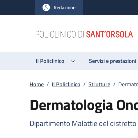
Salta al contenuto principale
Skip to footer content
Redazione
Il Policlinico
Servizi e prestazioni
Briciole di pane
Home
/
Il Policlinico
/
Strutture
/
Dermato
Dermatologia Onc
Dipartimento Malattie del distretto 