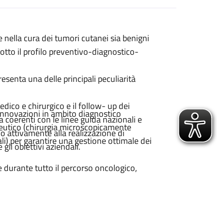
nella cura dei tumori cutanei sia benigni
tto il profilo preventivo-diagnostico-
esenta una delle principali peculiarità
edico e chirurgico e il follow- up dei
i innovazioni in ambito diagnostico
a coerenti con le linee guida nazionali e
peutico (chirurgia microscopicamente
do attivamente alla realizzazione di
ali) per garantire una gestione ottimale dei
gli obiettivi aziendali.
 durante tutto il percorso oncologico,
 trattamento.
all’attenzione per la ricerca, la struttura è
le che internazionale.