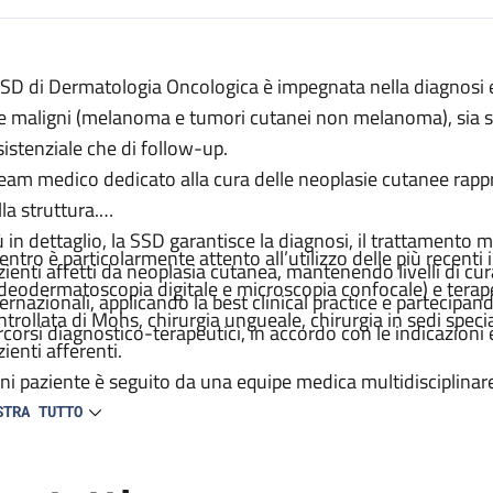
escrizione
SSD di Dermatologia Oncologica è impegnata nella diagnosi e 
e maligni (melanoma e tumori cutanei non melanoma), sia so
sistenziale che di follow-up.
a
 team medico dedicato alla cura delle neoplasie cutanee rappr
la struttura.
ù in dettaglio, la SSD garantisce la diagnosi, il trattamento m
 centro è particolarmente attento all’utilizzo delle più recent
ica
zienti affetti da neoplasia cutanea, mantenendo livelli di cur
ideodermatoscopia digitale e microscopia confocale) e tera
ternazionali, applicando la best clinical practice e partecipan
ntrollata di Mohs, chirurgia ungueale, chirurgia in sedi speci
rcorsi diagnostico-terapeutici, in accordo con le indicazioni e 
ienti afferenti.
ni paziente è seguito da una equipe medica multidisciplinare
rantendo una continuità di assistenza nelle diverse fasi del
STRA TUTTO
zie alla vasta esperienza, alla complessità dei casi trattati e 
ica
de di importanti studi clinici multicentrici sia di tipo naziona