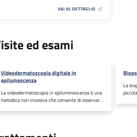
MAP ICON
VAI AL DETTAGLIO
isite ed esami
Videodermatoscopia digitale in
Biops
epilumescenza
La bio
La videodermatoscopia in epiluminescenza è una
piccol
metodica non invasiva che consente di osservare
al fine
le lesioni cutanee pigmentate e non, di archiviare
campio
le immagini digitali acquisite e di ingrandirle per
labora
valutare anche le strutture più profonde della
metter
cute, non visibili a occhio nudo. Lo strumento
aiutan
permette al medico di variare lo zoom con cui si
diagno