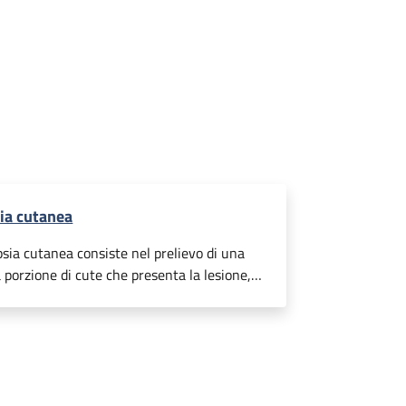
ia cutanea
psia cutanea consiste nel prelievo di una
a porzione di cute che presenta la lesione,
 di analizzarne le caratteristiche. Il
ne viene adeguatamente trattato in
torio e osservato al microscopio per
e in evidenza eventuali alterazioni che
o il clinico nella formulazione della
si. Non è doloroso in quanto prevede