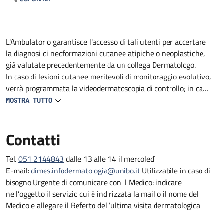
Descrizione
L'Ambulatorio garantisce l'accesso di tali utenti per accertare
la diagnosi di neoformazioni cutanee atipiche o neoplastiche,
già valutate precedentemente da un collega Dermatologo.
In caso di lesioni cutanee meritevoli di monitoraggio evolutivo,
verrà programmata la videodermatoscopia di controllo; in caso
di conferma della natura neoplastica di una lesione, in sede di
MOSTRA TUTTO
visita si provvederà a programmare direttamente
l’asportazione chirurgica.
Contatti
E’ attiva la collaborazione con i Colleghi Oculisti per cui
vengono valutate con questa metodica anche lesioni
perioculari ed oculari.
Tel.
051 2144843
dalle 13 alle 14 il mercoledì
E-mail:
dimes.infodermatologia@unibo.it
Utilizzabile in caso di
bisogno Urgente di comunicare con il Medico: indicare
nell’oggetto il servizio cui è indirizzata la mail o il nome del
Medico e allegare il Referto dell’ultima visita dermatologica