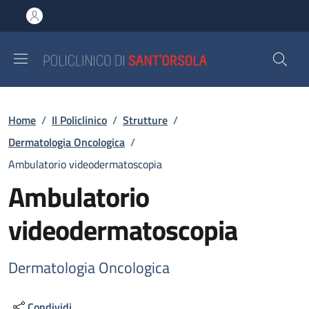
Salta al contenuto principale
Skip to footer content
Briciole di pane
Home
/
Il Policlinico
/
Strutture
/
Dermatologia Oncologica
/
Ambulatorio videodermatoscopia
Ambulatorio
videodermatoscopia
Dermatologia Oncologica
Condividi