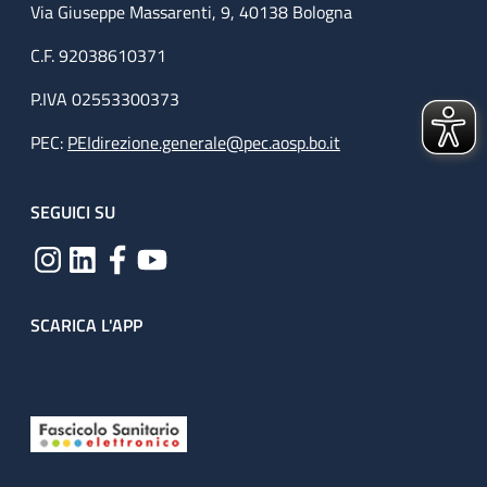
Via Giuseppe Massarenti, 9, 40138 Bologna
C.F. 92038610371
P.IVA 02553300373
PEC:
PEIdirezione.generale@pec.aosp.bo.it
SEGUICI SU
SCARICA L'APP