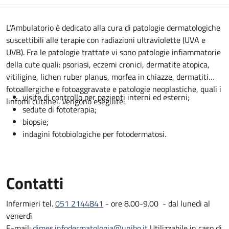
Descrizione
L’Ambulatorio è dedicato alla cura di patologie dermatologiche
suscettibili alle terapie con radiazioni ultraviolette (UVA e
UVB). Fra le patologie trattate vi sono patologie infiammatorie
della cute quali: psoriasi, eczemi cronici, dermatite atopica,
vitiligine, lichen ruber planus, morfea in chiazze, dermatiti
fotoallergiche e fotoaggravate e patologie neoplastiche, quali i
visite di controllo per pazienti interni ed esterni;
linfomi cutanei. Vengono eseguite:
sedute di fototerapia;
biopsie;
indagini fotobiologiche per fotodermatosi.
Contatti
Infermieri tel.
051 2144841
- ore 8.00-9.00 - dal lunedì al
venerdì
E-mail:
dimes.infodermatologia@unibo.it
Utilizzabile in caso di