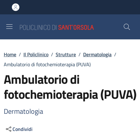
Salta al contenuto principale
Skip to footer content
Briciole di pane
Home
/
Il Policlinico
/
Strutture
/
Dermatologia
/
Ambulatorio di fotochemioterapia (PUVA)
Ambulatorio di
fotochemioterapia (PUVA)
Dermatologia
Condividi