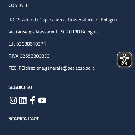
CONTATTI
IRCCS Azienda Ospedaliero - Universitaria di Bologna
Via Giuseppe Massarenti, 9, 40138 Bologna
C.F. 92038610371
P.IVA 02553300373
PEC:
PEIdirezione.generale@pec.aosp.bo.it
SEGUICI SU
SCARICA L'APP