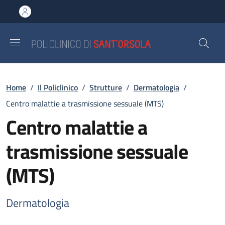
Salta al contenuto principale
Skip to footer content
Briciole di pane
Home
/
Il Policlinico
/
Strutture
/
Dermatologia
/
Centro malattie a trasmissione sessuale (MTS)
Centro malattie a
trasmissione sessuale
(MTS)
Dermatologia