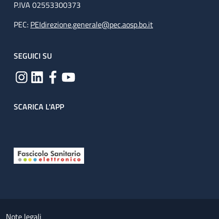
P.IVA 02553300373
PEC:
PEIdirezione.generale@pec.aosp.bo.it
SEGUICI SU
SCARICA L'APP
Useful links section
Small prints
Note legali