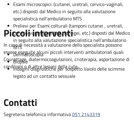
Esami microscopici: (cutanei, uretrali, cervico-vaginali,
etc.) disposti dal Medico in seguito alla valutazione
specialistica nell’ambulatorio MTS
Prelievi per Esami colturali (tamponi cutanei , uretrali,
Piccoli interventi
cervico-vaginali, rettali , faringei, etc.) disposti dal Medico
in seguito alla valutazione specialistica nell’ambulatorio
In caso di necessità a valutazione dello specialista possono
MTS
essere eseguite alcuni piccoli interventi ambulatoriali quali:
Dermatoscopia
Courettage, diatermocoagulazioni, crioterapia, asportazione di
Biopsie
condilomi o di altre lesioni della cute.
Indagini diagnostiche per sospetto Vaiolo delle scimmie
legato ad un contatto sessuale
Contatti
Segreteria telefonica informativa
051 2143319