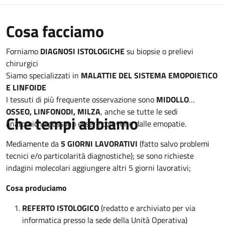
Descrizione
Cosa facciamo
Forniamo
DIAGNOSI ISTOLOGICHE
su biopsie o prelievi
chirurgici
Siamo specializzati in
MALATTIE DEL SISTEMA EMOPOIETICO
E LINFOIDE
I tessuti di più frequente osservazione sono
MIDOLLO
OSSEO, LINFONODI, MILZA
, anche se tutte le sedi
Che tempi abbiamo
anatomiche possono essere coinvolte dalle emopatie.
Mediamente da
5 GIORNI
LAVORATIVI
(fatto salvo problemi
tecnici e/o particolarità diagnostiche); se sono richieste
indagini molecolari aggiungere altri 5 giorni lavorativi;
Cosa produciamo
REFERTO ISTOLOGICO
(redatto e archiviato per via
informatica presso la sede della Unità Operativa)