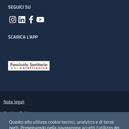
SEGUICI SU
SCARICA L'APP
Useful links section
Small prints
Note legali
Cookies Policy
Questo sito utilizza cookie tecnici, analytics e di terze
Policy privacy e protezione del dato personale
parti.
Proseguendo nella navigazione accetti l'utilizzo dei