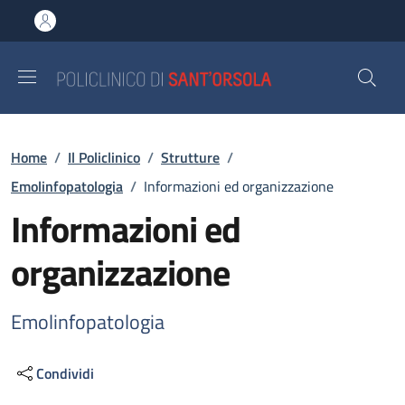
Salta al contenuto principale
Skip to footer content
Briciole di pane
Home
/
Il Policlinico
/
Strutture
/
Emolinfopatologia
/
Informazioni ed organizzazione
Informazioni ed
organizzazione
Emolinfopatologia
Condividi