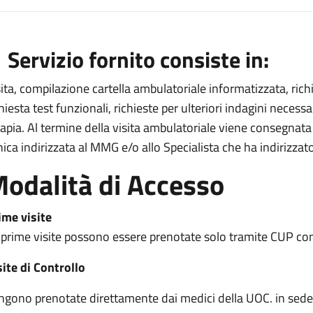
escrizione
l Servizio fornito consiste in:
sita, compilazione cartella ambulatoriale informatizzata, rich
a
chiesta test funzionali, richieste per ulteriori indagini necess
abetologia
rapia. Al termine della visita ambulatoriale viene consegnata
inica indirizzata al MMG e/o allo Specialista che ha indirizzato
a
odalità di Accesso
ime visite
 prime visite possono essere prenotate solo tramite CUP co
site di Controllo
ngono prenotate direttamente dai medici della UOC. in sede di 