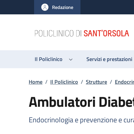
Salta al contenuto principale
Skip to footer content
Redazione
Il Policlinico
Servizi e prestazioni
Briciole di pane
Home
/
Il Policlinico
/
Strutture
/
Endocrin
Ambulatori Diabe
Endocrinologia e prevenzione e cur