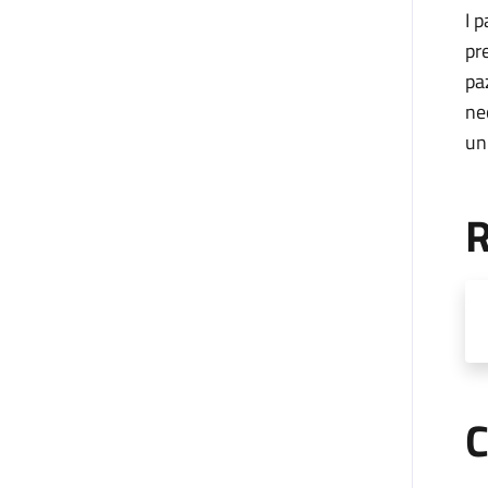
I 
pr
pa
ne
un
R
C