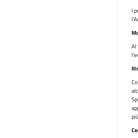
I 
l’
Mo
Al
l’
Ri
Co
al
Sp
ap
pi
Ce