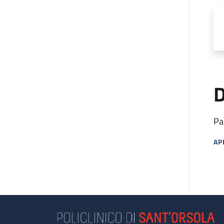
D
Pa
AP
MA