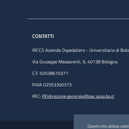
CONTATTI
IRCCS Azienda Ospedaliero - Universitaria di Bol
Via Giuseppe Massarenti, 9, 40138 Bologna
C.F. 92038610371
P.IVA 02553300373
PEC:
PEIdirezione.generale@pec.aosp.bo.it
Small prints
Useful links section
Questo sito utilizza cookie