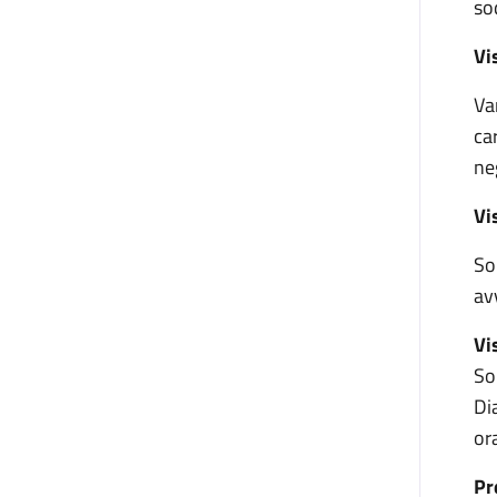
so
Vi
Va
ca
ne
Vi
So
av
Vi
So
Di
ora
Pr