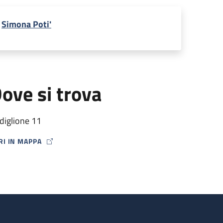
Simona Poti'
ove si trova
diglione 11
RI IN MAPPA
P ICON