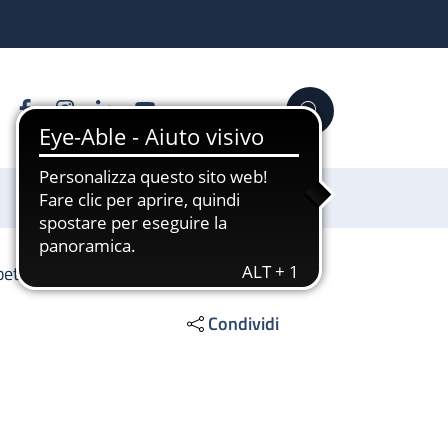
Facebook
Instagram
Linkedin
YouTube
Cerca
Sostienici
betologia
Condividi