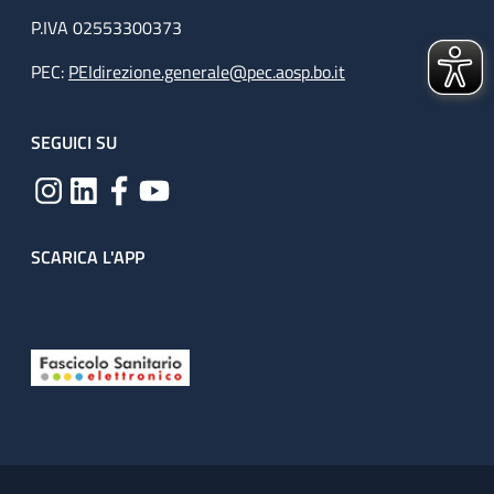
P.IVA 02553300373
PEC:
PEIdirezione.generale@pec.aosp.bo.it
SEGUICI SU
SCARICA L'APP
Useful links section
Small prints