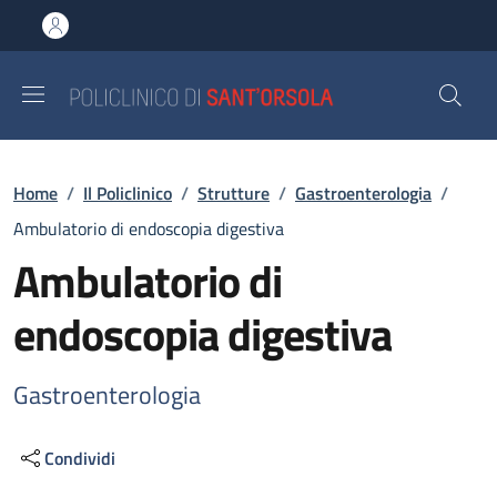
Salta al contenuto principale
Skip to footer content
Briciole di pane
Home
/
Il Policlinico
/
Strutture
/
Gastroenterologia
/
Ambulatorio di endoscopia digestiva
Ambulatorio di
endoscopia digestiva
Gastroenterologia
Condividi