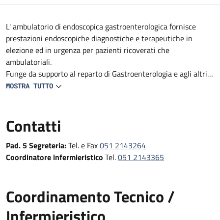
Descrizione
L' ambulatorio di endoscopica gastroenterologica fornisce
prestazioni endoscopiche diagnostiche e terapeutiche in
elezione ed in urgenza per pazienti ricoverati che
ambulatoriali.
Funge da supporto al reparto di Gastroenterologia e agli altri
reparti e DS del Policlinico (Medicine, Geriatrie, Oncologie,
MOSTRA TUTTO
reparti Specialistici, Pronto Soccorso e Medicina d'Urgenza e
Chirurgie).
Contatti
Fornisce prestazioni endoscopiche diagnostiche e terapeutiche
in urgenza, in elezione e follow-up
Pad. 5 Segreteria:
Tel. e Fax
051 2143264
Coordinatore infermieristico
Tel.
051 2143365
Coordinamento Tecnico /
Infermieristico