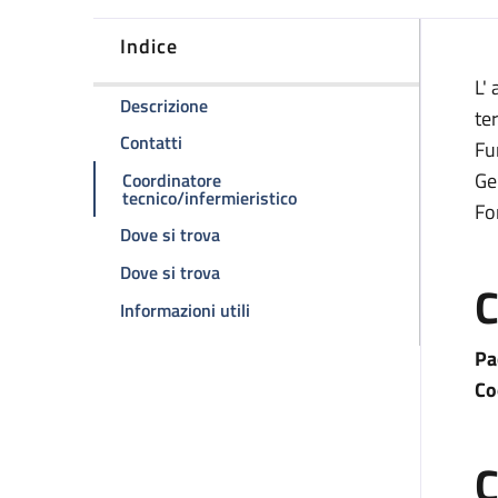
Indice
D
L'
della pagina Ambulatorio di endoscopi
Descrizione
te
della pagina Ambulatorio di endoscopia d
Contatti
Fu
Ge
Coordinatore
della pagina Ambulatorio 
tecnico/infermieristico
Fo
della pagina Ambulatorio di endosco
Dove si trova
della pagina Ambulatorio di endosco
Dove si trova
C
della pagina Ambulatorio di end
Informazioni utili
Pa
Co
C