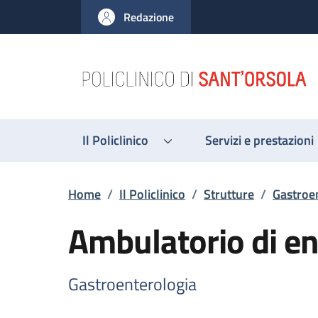
Salta al contenuto principale
Skip to footer content
Redazione
Il Policlinico
Servizi e prestazioni
Briciole di pane
Home
/
Il Policlinico
/
Strutture
/
Gastroe
Ambulatorio di en
Gastroenterologia