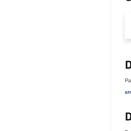
D
Pa
AP
MA
D