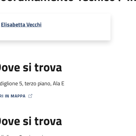
Elisabetta Vecchi
ove si trova
diglione 5, terzo piano, Ala E
RI IN MAPPA
P ICON
ove si trova