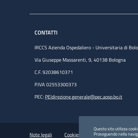
CONTATTI
IRCCS Azienda Ospedaliero - Universitaria di Bol
Via Giuseppe Massarenti, 9, 40138 Bologna
C.F. 92038610371
P.IVA 02553300373
PEC:
PEIdirezione.generale@pec.aosp.bo.it
Small prints
Useful links section
Questo sito utilizza cookie
Proseguendo nella navigaz
Note legali
Cookies Policy
Policy privacy 