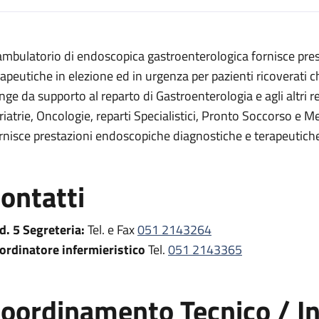
escrizione
 ambulatorio di endoscopica gastroenterologica fornisce pre
a digestiva
rapeutiche in elezione ed in urgenza per pazienti ricoverati c
igestiva
nge da supporto al reparto di Gastroenterologia e agli altri re
riatrie, Oncologie, reparti Specialistici, Pronto Soccorso e M
di endoscopia digestiva
rnisce prestazioni endoscopiche diagnostiche e terapeutiche
pia digestiva
pia digestiva
ontatti
oscopia digestiva
d. 5 Segreteria:
Tel. e Fax
051 2143264
ordinatore infermieristico
Tel.
051 2143365
oordinamento Tecnico / In