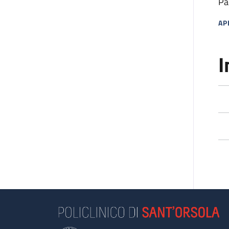
Pa
AP
MA
I