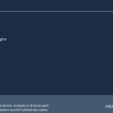
ogna
 tecnici, analytics e di terze parti.
PRE
ione accetti l'utilizzo dei cookie.
e protezione del dato personale
Albo pretorio on-line
Dic