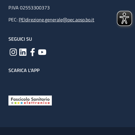
P.IVA 02553300373
PEC:
PEIdirezione.generale@pec.aosp.bo.it
SEGUICI SU
SCARICA L'APP
Useful links section
Small prints