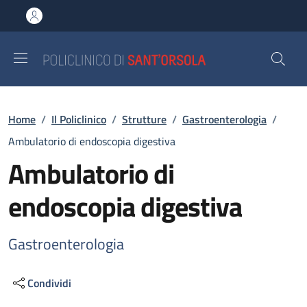
Salta al contenuto principale
Skip to footer content
Briciole di pane
Home
/
Il Policlinico
/
Strutture
/
Gastroenterologia
/
Ambulatorio di endoscopia digestiva
Ambulatorio di
endoscopia digestiva
Gastroenterologia
Condividi