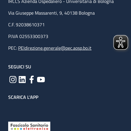
IRCCS Azienda Ospedaliero - Universitaria di Bologna
Via Giuseppe Massarenti, 9, 40138 Bologna
C.F. 92038610371
P.IVA 02553300373
PEC:
PEIdirezione.generale@pec.aosp.bo.it
SEGUICI SU
SCARICA L'APP