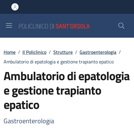
Salta al contenuto principale
Skip to footer content
Briciole di pane
Home
/
Il Policlinico
/
Strutture
/
Gastroenterologia
/
Ambulatorio di epatologia e gestione trapianto epatico
Ambulatorio di epatologia
e gestione trapianto
epatico
Gastroenterologia