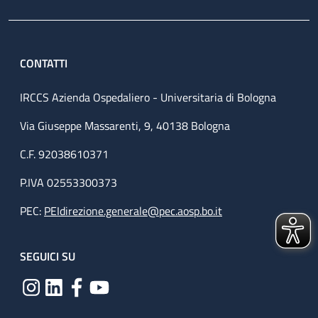
CONTATTI
IRCCS Azienda Ospedaliero - Universitaria di Bologna
Via Giuseppe Massarenti, 9, 40138 Bologna
C.F. 92038610371
P.IVA 02553300373
PEC:
PEIdirezione.generale@pec.aosp.bo.it
SEGUICI SU