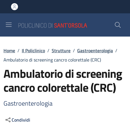
Salta al contenuto principale
Skip to footer content
Briciole di pane
Home
/
Il Policlinico
/
Strutture
/
Gastroenterologia
/
Ambulatorio di screening cancro colorettale (CRC)
Ambulatorio di screening
cancro colorettale (CRC)
Gastroenterologia
Condividi