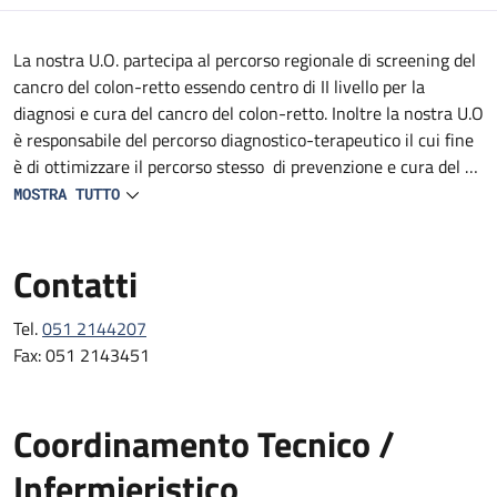
Descrizione
La nostra U.O. partecipa al percorso regionale di screening del
cancro del colon-retto essendo centro di II livello per la
diagnosi e cura del cancro del colon-retto. Inoltre la nostra U.O
è responsabile del percorso diagnostico-terapeutico il cui fine
è di ottimizzare il percorso stesso di prevenzione e cura del
paziente a rischio (inclusi i pazienti con diagnosi di sindrome
MOSTRA TUTTO
ereditaria redisponente il cancro del colon-retto) o con
neoplasia del colon-retto garantendone la presa in carico e la
Contatti
continuità assistenziale.
Tel.
051 2144207
Fax: 051 2143451
Coordinamento Tecnico /
Infermieristico