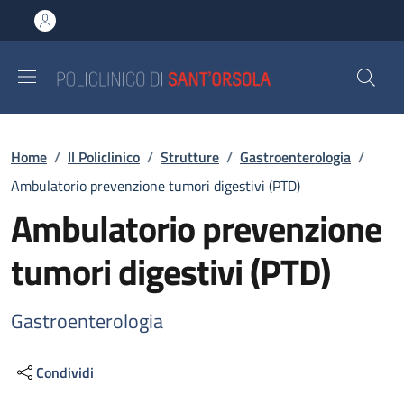
Salta al contenuto principale
Skip to footer content
Briciole di pane
Home
/
Il Policlinico
/
Strutture
/
Gastroenterologia
/
Ambulatorio prevenzione tumori digestivi (PTD)
Ambulatorio prevenzione
tumori digestivi (PTD)
Gastroenterologia
Condividi