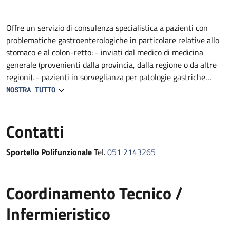
Descrizione
Offre un servizio di consulenza specialistica a pazienti con
problematiche gastroenterologiche in particolare relative allo
stomaco e al colon-retto: - inviati dal medico di medicina
generale (provenienti dalla provincia, dalla regione o da altre
regioni). - pazienti in sorveglianza per patologie gastriche
(condizioni e lesioni precancerose, gastriti atrofiche di tipo
MOSTRA TUTTO
autoimmune, trattamento dell’infezione da Helicobacter
pylori) - pazienti affetti da sindromi ereditarie del colon
Contatti
(poliposi adenomatosa familiare, sindrome di Lynch, poliposi
serrate, poliposi amartomatose)
Sportello Polifunzionale
Tel.
051 2143265
Coordinamento Tecnico /
Infermieristico