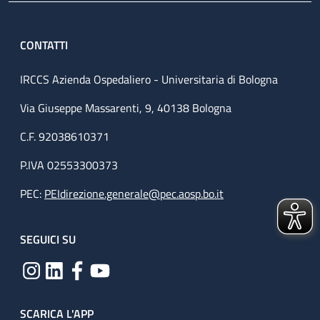
CONTATTI
IRCCS Azienda Ospedaliero - Universitaria di Bologna
Via Giuseppe Massarenti, 9, 40138 Bologna
C.F. 92038610371
P.IVA 02553300373
PEC:
PEIdirezione.generale@pec.aosp.bo.it
SEGUICI SU
SCARICA L'APP