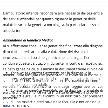
Descrizione
L'ambulatorio intende rispondere alle necessità dei pazienti e
dei servizi aziendali per quanto riguarda la genetica delle
malattie rare e la genetica oncologica. In particolare esso si
articola in:
Ambulatorio di Genetica Medica
Vi si effettuano consulenze genetiche finalizzate alla diagnosi
di malattie ereditarie e alla valutazione del rischio di
ricorrenza di un disordine genetico nella famiglia. Per
condurre queste valutazioni, durante l'incontro si ricostruisce
l'albero genealogico, si esamina la documentazione clinica dei
Consulenza Genetica Postnatale:
per la diagnosi o la
membri della famiglia che presentano la malattia in esame e,
precisazione diagnostica di un disordine genetico in un
se indicato, si visita il paziente. In certe situazioni possono
bambino o in un adulto
rendersi necessari più incontri ed indagini aggiuntive, per cui
Consulenza Genetica Prenatale:
per la diagnosi prenatale di
più che di una semplice visita si tratta di un vero e proprio
malattie gravi e invalidanti in un nascituro (per presenza
percorso.
di una malattia ereditaria nella famiglia o per anomalie
In base al momento e al motivo per cui la consulenza viene
MOSTRA TUTTO
riscontrate alle indagini prenatali convenzionali)