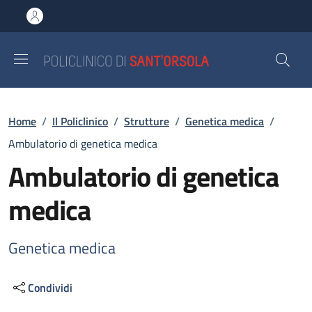
Salta al contenuto principale
Skip to footer content
Briciole di pane
Home
/
Il Policlinico
/
Strutture
/
Genetica medica
/
Ambulatorio di genetica medica
Ambulatorio di genetica
medica
Genetica medica
Condividi