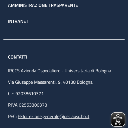
AMMINISTRAZIONE TRASPARENTE
INTRANET
CONTATTI
IRCCS Azienda Ospedaliero - Universitaria di Bologna
Via Giuseppe Massarenti, 9, 40138 Bologna
C.F. 92038610371
P.IVA 02553300373
PEC:
PEIdirezione.generale@pec.aosp.bo.it