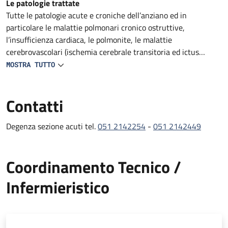
Descrizione
Le patologie trattate
Tutte le patologie acute e croniche dell’anziano ed in
particolare le malattie polmonari cronico ostruttive,
l’insufficienza cardiaca, le polmonite, le malattie
cerebrovascolari (ischemia cerebrale transitoria ed ictus
ischemico ed emorragico), le malattie gastrointestinali
MOSTRA TUTTO
infiammatorie e neoplastiche, le neoplasie a varia
localizzazione, i disturbi cognitivi e comportamentali.
Contatti
Degenza sezione acuti tel.
051 2142254
-
051 2142449
Coordinamento Tecnico /
Infermieristico