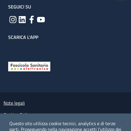
SEGUICI SU
SCARICA L'APP
Useful links section
Small prints
Note legali
Cookies Policy
Questo sito utilizza cookie tecnici, analytics e di terze
Policy privacy e protezione del dato personale
parti.
Proseguendo nella navigazione accetti l'utilizzo dei