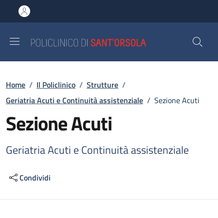
Salta al contenuto principale
Skip to footer content
Briciole di pane
Home
/
Il Policlinico
/
Strutture
/
Geriatria Acuti e Continuità assistenziale
/
Sezione Acuti
Sezione Acuti
Geriatria Acuti e Continuità assistenziale
Condividi