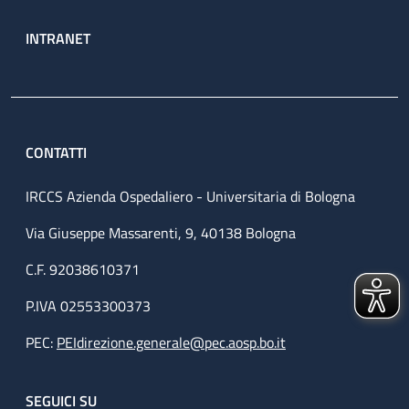
INTRANET
CONTATTI
IRCCS Azienda Ospedaliero - Universitaria di Bologna
Via Giuseppe Massarenti, 9, 40138 Bologna
C.F. 92038610371
P.IVA 02553300373
PEC:
PEIdirezione.generale@pec.aosp.bo.it
SEGUICI SU