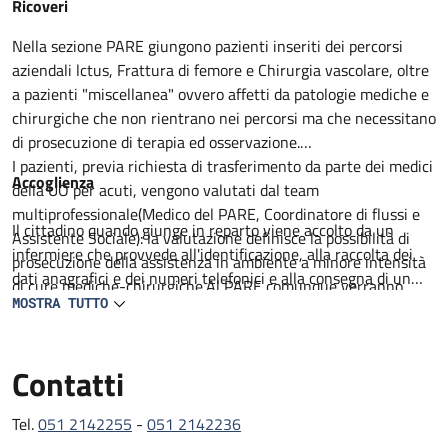
Descrizione
Ricoveri
Nella sezione PARE giungono pazienti inseriti dei percorsi
aziendali lctus, Frattura di femore e Chirurgia vascolare, oltre
a pazienti "miscellanea" ovvero affetti da patologie mediche e
chirurgiche che non rientrano nei percorsi ma che necessitano
di prosecuzione di terapia ed osservazione.
I pazienti, previa richiesta di trasferimento da parte dei medici
Accoglienza
della UO per acuti, vengono valutati dal team
multiprofessionale(Medico del PARE, Coordinatore di flussi e
Il cittadino quando giunge in reparto viene accolto da un
Assistente Sociale): la valutazione definisce la possibilità di
infermiere che provvede all'identificazione, alla raccolta dei
prosecuzione della assistenza in ambiente a minore intensità
dati anagrafici e dei numeri telefonici e alla consegna di un
di cure mediche-chirurgiche.Al PARE comunque verranno
prestampato con informazioni utili. Il degente viene
MOSTRA TUTTO
proseguiti percorsi medico terapeutici non ancora completati,
accompagnato al letto assegnato lei visitato da un medico in
intrapresa attività di riabilitazione motoria e definito il
collaborazione con un infermiere. Viene compilata la carlella
percorso di successiva dimissione.
Contatti
clinica ed infermieristica dove viene delineato il percorso
All'ingresso del paziente al PARE il team, composto da
diagnostico e terapeutico e raccolti il consenso per tutte le
Geriatria, lnfermiere Case Manager, Assistente sociale,
procedure che lo richiedono.
Tel.
051 2142255
-
051 2142236
Fisiatra e /o Fisioterapista con il coinvolgimento del Caregiver
L'assistenza medica e garantita da 2 medici geriatri presenti