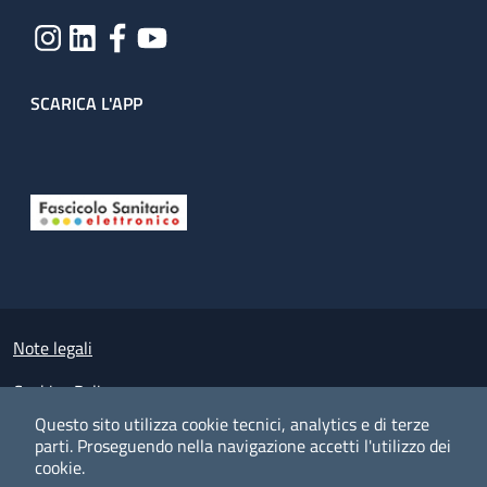
SCARICA L'APP
Useful links section
Small prints
Note legali
Cookies Policy
Questo sito utilizza cookie tecnici, analytics e di terze
Policy privacy e protezione del dato personale
parti.
Proseguendo nella navigazione accetti l'utilizzo dei
cookie.
Albo pretorio on-line