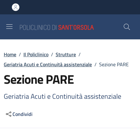
Salta al contenuto principale
Skip to footer content
Briciole di pane
Home
/
Il Policlinico
/
Strutture
/
Geriatria Acuti e Continuità assistenziale
/
Sezione PARE
Sezione PARE
Geriatria Acuti e Continuità assistenziale
Condividi