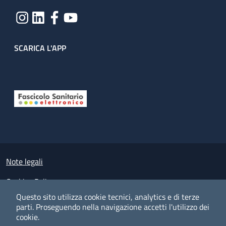
SCARICA L'APP
Useful links section
Small prints
Note legali
Cookies Policy
Questo sito utilizza cookie tecnici, analytics e di terze
Policy privacy e protezione del dato personale
parti.
Proseguendo nella navigazione accetti l'utilizzo dei
cookie.
Albo pretorio on-line