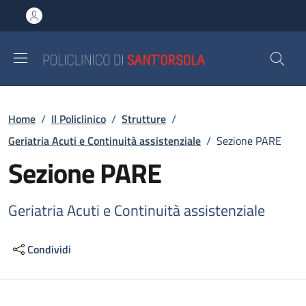
Salta al contenuto principale
Skip to footer content
Briciole di pane
Home
/
Il Policlinico
/
Strutture
/
Geriatria Acuti e Continuità assistenziale
/
Sezione PARE
Sezione PARE
Geriatria Acuti e Continuità assistenziale
Condividi