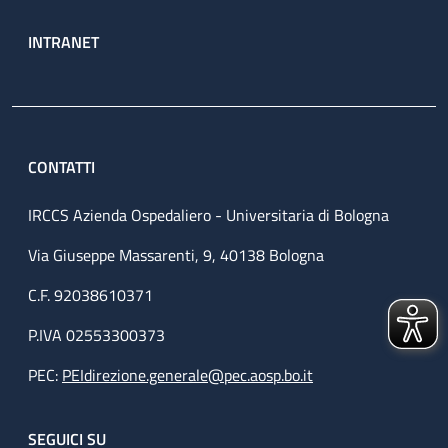
INTRANET
CONTATTI
IRCCS Azienda Ospedaliero - Universitaria di Bologna
Via Giuseppe Massarenti, 9, 40138 Bologna
C.F. 92038610371
P.IVA 02553300373
PEC:
PEIdirezione.generale@pec.aosp.bo.it
SEGUICI SU