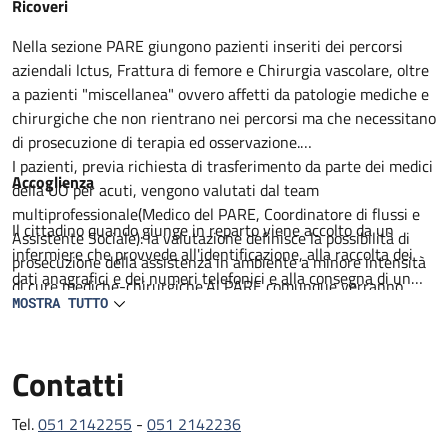
Descrizione
Ricoveri
Nella sezione PARE giungono pazienti inseriti dei percorsi
aziendali lctus, Frattura di femore e Chirurgia vascolare, oltre
a pazienti "miscellanea" ovvero affetti da patologie mediche e
chirurgiche che non rientrano nei percorsi ma che necessitano
di prosecuzione di terapia ed osservazione.
I pazienti, previa richiesta di trasferimento da parte dei medici
Accoglienza
della UO per acuti, vengono valutati dal team
multiprofessionale(Medico del PARE, Coordinatore di flussi e
Il cittadino quando giunge in reparto viene accolto da un
Assistente Sociale): la valutazione definisce la possibilità di
infermiere che provvede all'identificazione, alla raccolta dei
prosecuzione della assistenza in ambiente a minore intensità
dati anagrafici e dei numeri telefonici e alla consegna di un
di cure mediche-chirurgiche.Al PARE comunque verranno
prestampato con informazioni utili. Il degente viene
MOSTRA TUTTO
proseguiti percorsi medico terapeutici non ancora completati,
accompagnato al letto assegnato lei visitato da un medico in
intrapresa attività di riabilitazione motoria e definito il
collaborazione con un infermiere. Viene compilata la carlella
percorso di successiva dimissione.
Contatti
clinica ed infermieristica dove viene delineato il percorso
All'ingresso del paziente al PARE il team, composto da
diagnostico e terapeutico e raccolti il consenso per tutte le
Geriatria, lnfermiere Case Manager, Assistente sociale,
procedure che lo richiedono.
Tel.
051 2142255
-
051 2142236
Fisiatra e /o Fisioterapista con il coinvolgimento del Caregiver
L'assistenza medica e garantita da 2 medici geriatri presenti