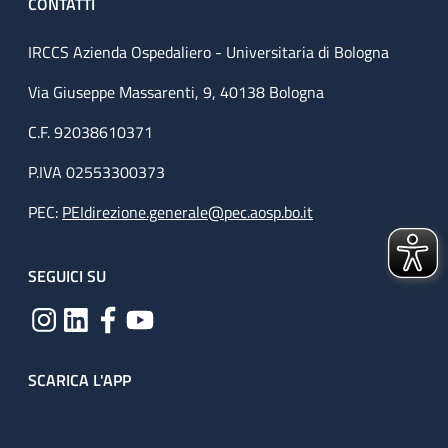
CONTATTI
IRCCS Azienda Ospedaliero - Universitaria di Bologna
Via Giuseppe Massarenti, 9, 40138 Bologna
C.F. 92038610371
P.IVA 02553300373
PEC:
PEIdirezione.generale@pec.aosp.bo.it
SEGUICI SU
SCARICA L'APP