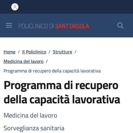
Salta al contenuto principale
Skip to footer content
Briciole di pane
Home
/
Il Policlinico
/
Strutture
/
Medicina del lavoro
/
Programma di recupero della capacità lavorativa
Programma di recupero
della capacità lavorativa
Medicina del lavoro
Sorveglianza sanitaria