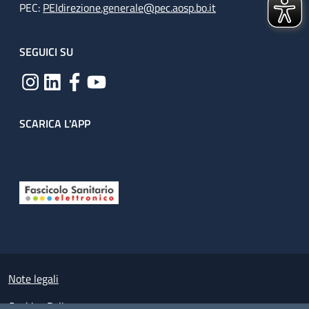
PEC:
PEIdirezione.generale@pec.aosp.bo.it
SEGUICI SU
SCARICA L'APP
Useful links section
Small prints
Note legali
Cookies Policy