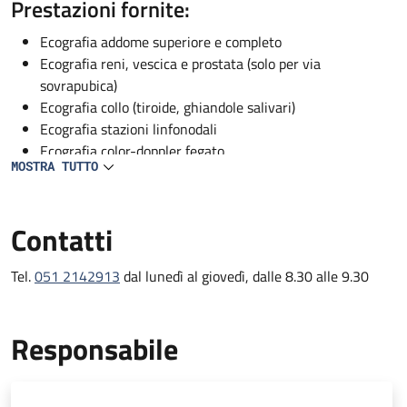
Descrizione
Prestazioni fornite:
Ecografia addome superiore e completo
Ecografia reni, vescica e prostata (solo per via
sovrapubica)
Ecografia collo (tiroide, ghiandole salivari)
Ecografia stazioni linfonodali
Ecografia color-doppler fegato
MOSTRA TUTTO
Ecografia color Doppler vascolare (solo per pazienti
ricoverati)
Contatti
Tel.
051 2142913
dal lunedì al giovedì, dalle 8.30 alle 9.30
Responsabile