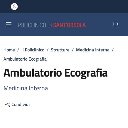
Salta al contenuto principale
Skip to footer content
Briciole di pane
Home
/
Il Policlinico
/
Strutture
/
Medicina Interna
/
Ambulatorio Ecografia
Ambulatorio Ecografia
Medicina Interna
Condividi