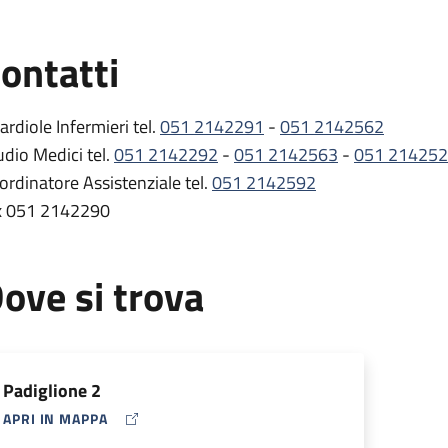
ontatti
ardiole Infermieri tel.
051 2142291
-
051 2142562
udio Medici tel.
051 2142292
-
051 2142563
-
051 21425
ordinatore Assistenziale tel.
051 2142592
x 051 2142290
ove si trova
Padiglione 2
APRI IN MAPPA
MAP ICON