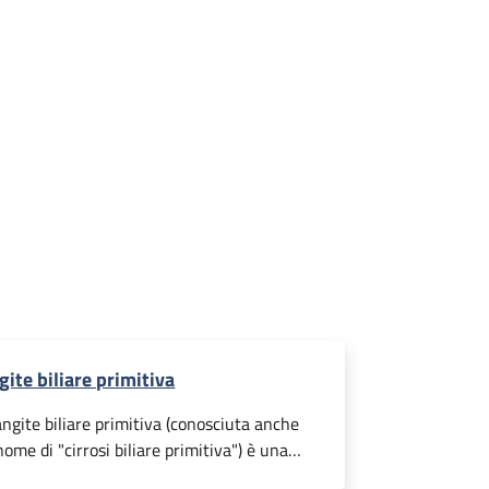
gite biliare primitiva
angite biliare primitiva (conosciuta anche
nome di "cirrosi biliare primitiva") è una
ia cronica caratterizzata