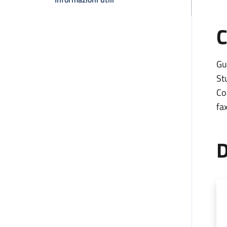
C
Gu
St
Co
fa
D