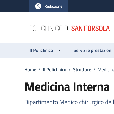
Salta al contenuto principale
Skip to footer content
Redazione
Il Policlinico
Servizi e prestazioni
Briciole di pane
Home
/
Il Policlinico
/
Strutture
/
Medicina
Medicina Interna
Dipartimento Medico chirurgico del