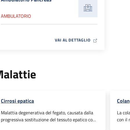
AMBULATORIO
MAP ICON
VAI AL DETTAGLIO
alattie
Cirrosi epatica
Colan
Malattia degenerativa del fegato, causata dalla
La col
progressiva sostituzione del tessuto epatico con
con il 
tessuto fibroso.
malatt