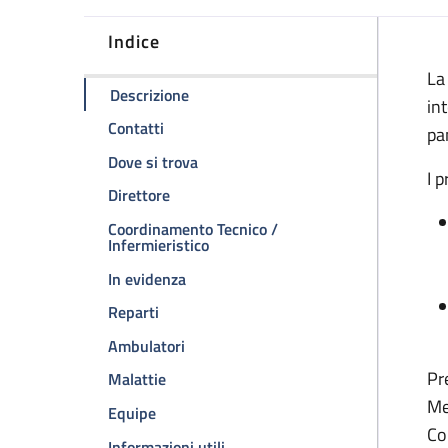
Indice
D
La
della pagina Medicina Interna
Descrizione
in
della pagina Medicina Interna
Contatti
pa
della pagina Medicina Interna
Dove si trova
I 
della pagina Medicina Interna
Direttore
Coordinamento Tecnico /
della pagina Medicina Interna
Infermieristico
della pagina Medicina Interna
In evidenza
Reparti
Ambulatori
Pr
della pagina Medicina Interna
Malattie
Me
della pagina Medicina Interna
Equipe
Co
della pagina Medicina Interna
Informazioni utili