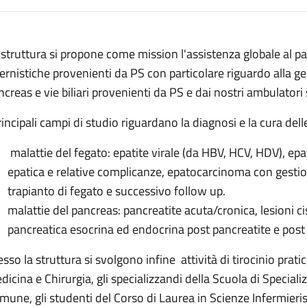
escrizione
 struttura si propone come mission l'assistenza globale al pa
ternistiche provenienti da PS con particolare riguardo alla ge
ncreas e vie biliari provenienti da PS e dai nostri ambulatori s
principali campi di studio riguardano la diagnosi e la cura del
malattie del fegato: epatite virale (da HBV, HCV, HDV), epa
epatica e relative complicanze, epatocarcinoma con gestio
trapianto di fegato e successivo follow up.
malattie del pancreas: pancreatite acuta/cronica, lesioni ci
pancreatica esocrina ed endocrina post pancreatite e post
esso la struttura si svolgono infine attività di tirocinio prati
dicina e Chirurgia, gli specializzandi della Scuola di Special
mune, gli studenti del Corso di Laurea in Scienze Infermieris