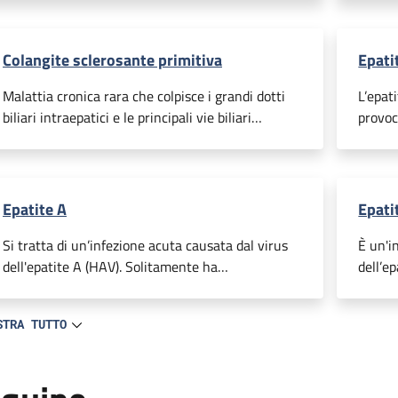
dall’i
dotti b
traspo
Colangite sclerosante primitiva
Epat
Malattia cronica rara che colpisce i grandi dotti
L’epat
biliari intraepatici e le principali vie biliari
provoc
extraepatiche (i canali deputati al trasporto della
immuni
bile prodotta dal fegato).
che ne
l’orga
l’infi
Epatite A
Epati
Si tratta di un’infezione acuta causata dal virus
È un'i
dell'epatite A (HAV). Solitamente ha
dell’e
un’evoluzione benigna e non compromette
non è 
cronicamente la funzionalità del fegato.
epatic
STRA TUTTO
portar
(cirro
(epato